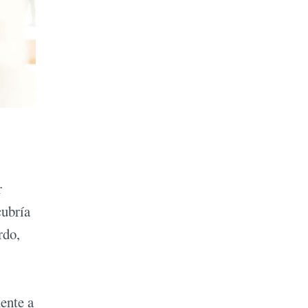
r
cubría
rdo,
mente a