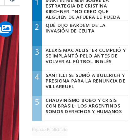
1
MARTÍN MENEM SOBRE LA
ESTRATEGIA DE CRISTINA
KIRCHNER: "NO CREO QUE
ALGUIEN DE AFUERA LE PUEDA
DECIR A LA JUSTICIA LO QUE
2
QUÉ DIJO BARDEM DE LA
TIENE QUE HACER"
INVASIÓN DE CEUTA
3
ALEXIS MAC ALLISTER CUMPLIÓ Y
SE IMPLANTÓ PELO ANTES DE
VOLVER AL FÚTBOL INGLÉS
4
SANTILLI SE SUMÓ A BULLRICH Y
PRESIONA PARA LA RENUNCIA DE
VILLARRUEL
5
CHAUVINISMO BOBO Y CRISIS
CON BRASIL: LOS ARGENTINOS
SOMOS DERECHOS Y HUMANOS
Espacio Publicitario