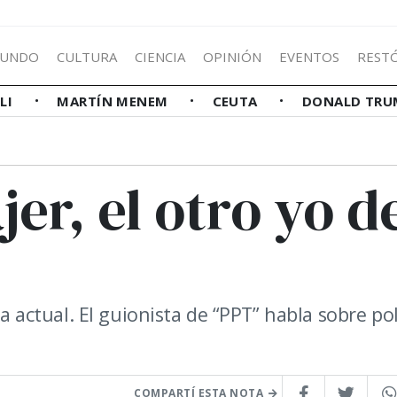
UNDO
CULTURA
CIENCIA
OPINIÓN
EVENTOS
REST
LLI
MARTÍN MENEM
CEUTA
DONALD TRU
er, el otro yo d
la actual. El guionista de “PPT” habla sobre pol
COMPARTÍ ESTA NOTA