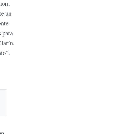
hora
te un
ente
s para
larín.
nio”.
po