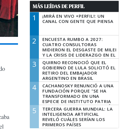
MÁS LEÍDAS DE PERFIL
1
¡MIRÁ EN VIVO +PERFIL!: UN
CANAL CON GENTE QUE PIENSA
2
ENCUESTA RUMBO A 2027:
CUATRO CONSULTORAS
MIDIERON EL DESGASTE DE MILEI
Y LA CRISIS DE LIDERAZGO EN EL
PERONISMO
3
QUIRNO RECONOCIÓ QUE EL
ndo
GOBIERNO DE LULA SOLICITÓ EL
RETIRO DEL EMBAJADOR
ARGENTINO EN BRASIL
4
CACHANOSKY RENUNCIÓ A UNA
FUNDACIÓN PORQUE "SE HA
TRANSFORMADO EN UNA
ESPECIE DE INSTITUTO PATRIA
INCONDICIONAL DE LA GESTIÓN
5
TERCERA GUERRA MUNDIAL: LA
DE MILEI"
INTELIGENCIA ARTIFICIAL
caba
REVELÓ CUÁLES SERÍAN LOS
PRIMEROS PAÍSES
el
LATINOAMERICANOS EN SER