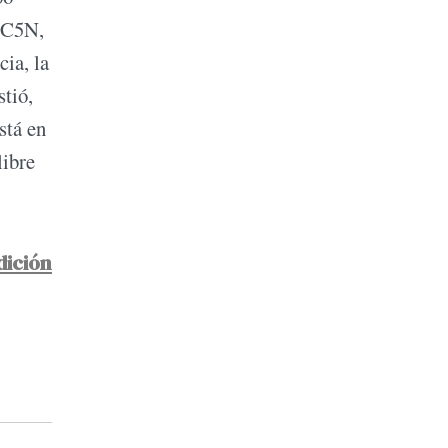
, C5N,
ia, la
stió,
stá en
libre
dición