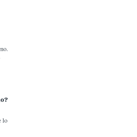
rno.
y
no?
 lo