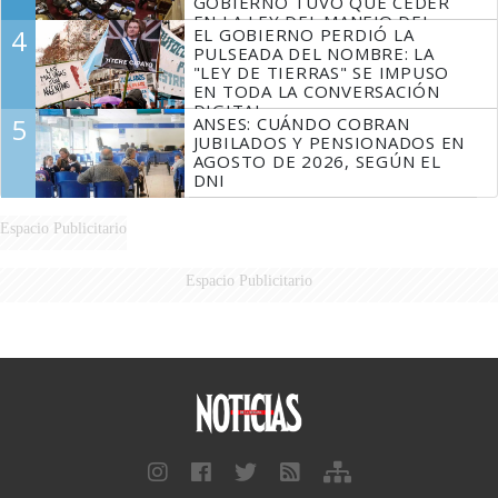
GOBIERNO TUVO QUE CEDER
EN LA LEY DEL MANEJO DEL
4
EL GOBIERNO PERDIÓ LA
FUEGO
PULSEADA DEL NOMBRE: LA
"LEY DE TIERRAS" SE IMPUSO
EN TODA LA CONVERSACIÓN
DIGITAL
5
ANSES: CUÁNDO COBRAN
JUBILADOS Y PENSIONADOS EN
AGOSTO DE 2026, SEGÚN EL
DNI
Espacio Publicitario
Espacio Publicitario