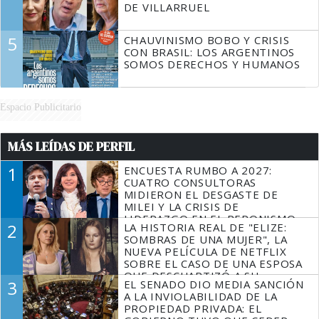
DE VILLARRUEL
5
CHAUVINISMO BOBO Y CRISIS
CON BRASIL: LOS ARGENTINOS
SOMOS DERECHOS Y HUMANOS
Espacio Publicitario
MÁS LEÍDAS DE PERFIL
1
ENCUESTA RUMBO A 2027:
CUATRO CONSULTORAS
MIDIERON EL DESGASTE DE
MILEI Y LA CRISIS DE
LIDERAZGO EN EL PERONISMO
2
LA HISTORIA REAL DE "ELIZE:
SOMBRAS DE UNA MUJER", LA
NUEVA PELÍCULA DE NETFLIX
SOBRE EL CASO DE UNA ESPOSA
QUE DESCUARTIZÓ A SU
3
EL SENADO DIO MEDIA SANCIÓN
MARIDO
A LA INVIOLABILIDAD DE LA
PROPIEDAD PRIVADA: EL