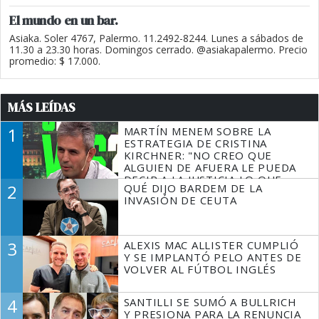
El mundo en un bar.
Asiaka. Soler 4767, Palermo. 11.2492-8244. Lunes a sábados de
11.30 a 23.30 horas. Domingos cerrado. @asiakapalermo. Precio
promedio: $ 17.000.
MÁS LEÍDAS
1
MARTÍN MENEM SOBRE LA
ESTRATEGIA DE CRISTINA
KIRCHNER: "NO CREO QUE
ALGUIEN DE AFUERA LE PUEDA
DECIR A LA JUSTICIA LO QUE
2
QUÉ DIJO BARDEM DE LA
TIENE QUE HACER"
INVASIÓN DE CEUTA
3
ALEXIS MAC ALLISTER CUMPLIÓ
Y SE IMPLANTÓ PELO ANTES DE
VOLVER AL FÚTBOL INGLÉS
4
SANTILLI SE SUMÓ A BULLRICH
Y PRESIONA PARA LA RENUNCIA