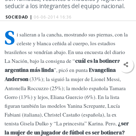
seducir a los integrantes del equipo nacional.
SOCIEDAD |
06-06-2014 16:36
S
i salieran a la cancha, mostrando sus piernas, con la
celeste y blanca ceñida al cuerpo, los estadios
brasileños se vendrían abajo. En una encuesta del diario
La Nación, bajo la consigna de “
cuál es la botinera
”, picó en punta
argentina más linda
Evangelina
(33%); la siguió la mujer de Lionel Messi,
Anderson
Antonella Roccuzzo (25%); la modelo española Tamara
Gorro (13%) y lejos, Eliana Guercio (6%). En la lista
figuran también las modelos Yanina Screpante, Lucía
Fabiani (italiana), Christel Castaño (española), la ex
tenista Gisela Dulko y “La princesita” Karina. Pero,
¿ser
la mujer de un jugador de fútbol es ser botinera?