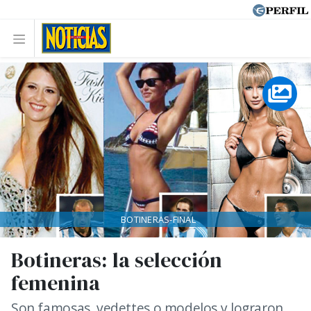
BOTINERAS-FINAL
Botineras: la selección
femenina
Son famosas, vedettes o modelos y lograron