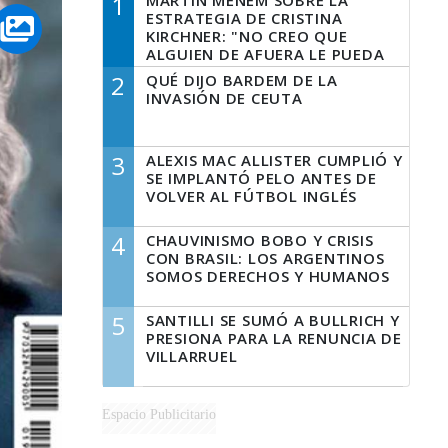
1
MARTÍN MENEM SOBRE LA
ESTRATEGIA DE CRISTINA
KIRCHNER: "NO CREO QUE
ALGUIEN DE AFUERA LE PUEDA
DECIR A LA JUSTICIA LO QUE
2
QUÉ DIJO BARDEM DE LA
TIENE QUE HACER"
INVASIÓN DE CEUTA
3
ALEXIS MAC ALLISTER CUMPLIÓ Y
SE IMPLANTÓ PELO ANTES DE
VOLVER AL FÚTBOL INGLÉS
4
CHAUVINISMO BOBO Y CRISIS
CON BRASIL: LOS ARGENTINOS
SOMOS DERECHOS Y HUMANOS
5
SANTILLI SE SUMÓ A BULLRICH Y
PRESIONA PARA LA RENUNCIA DE
VILLARRUEL
Espacio Publicitario