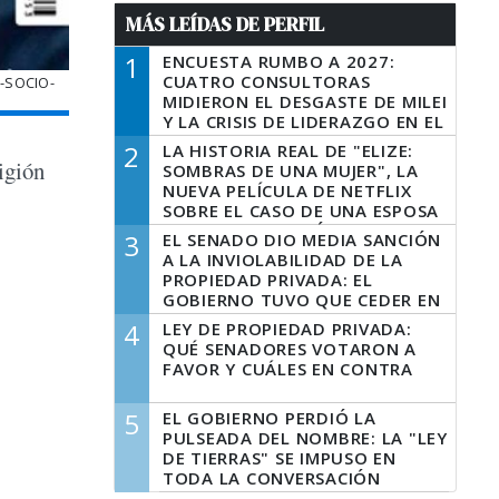
MÁS LEÍDAS DE PERFIL
1
ENCUESTA RUMBO A 2027:
CUATRO CONSULTORAS
-SOCIO-
MIDIERON EL DESGASTE DE MILEI
Y LA CRISIS DE LIDERAZGO EN EL
PERONISMO
2
LA HISTORIA REAL DE "ELIZE:
igión
SOMBRAS DE UNA MUJER", LA
NUEVA PELÍCULA DE NETFLIX
SOBRE EL CASO DE UNA ESPOSA
QUE DESCUARTIZÓ A SU
3
EL SENADO DIO MEDIA SANCIÓN
MARIDO
A LA INVIOLABILIDAD DE LA
PROPIEDAD PRIVADA: EL
GOBIERNO TUVO QUE CEDER EN
LA LEY DEL MANEJO DEL FUEGO
4
LEY DE PROPIEDAD PRIVADA:
QUÉ SENADORES VOTARON A
FAVOR Y CUÁLES EN CONTRA
5
EL GOBIERNO PERDIÓ LA
PULSEADA DEL NOMBRE: LA "LEY
DE TIERRAS" SE IMPUSO EN
TODA LA CONVERSACIÓN
DIGITAL