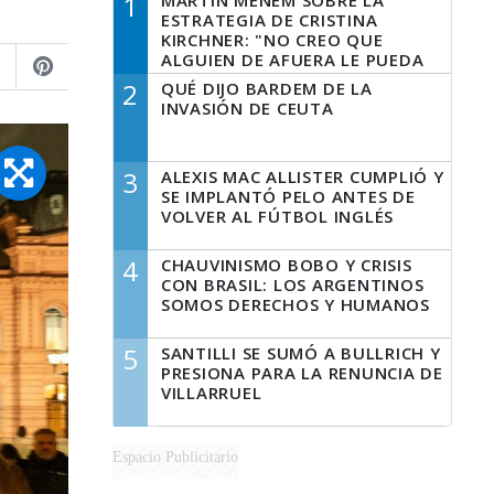
1
MARTÍN MENEM SOBRE LA
ESTRATEGIA DE CRISTINA
KIRCHNER: "NO CREO QUE
ALGUIEN DE AFUERA LE PUEDA
DECIR A LA JUSTICIA LO QUE
2
QUÉ DIJO BARDEM DE LA
TIENE QUE HACER"
INVASIÓN DE CEUTA
3
ALEXIS MAC ALLISTER CUMPLIÓ Y
SE IMPLANTÓ PELO ANTES DE
VOLVER AL FÚTBOL INGLÉS
4
CHAUVINISMO BOBO Y CRISIS
CON BRASIL: LOS ARGENTINOS
SOMOS DERECHOS Y HUMANOS
5
SANTILLI SE SUMÓ A BULLRICH Y
PRESIONA PARA LA RENUNCIA DE
VILLARRUEL
Espacio Publicitario