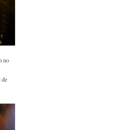
n no
 de