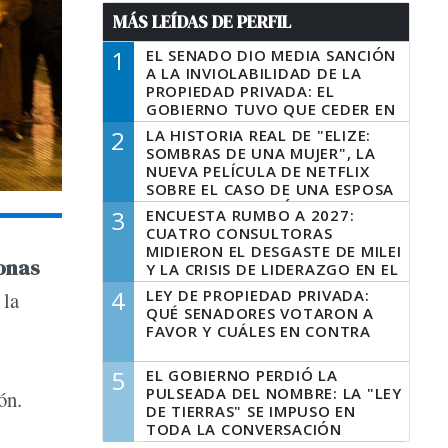
MÁS LEÍDAS DE PERFIL
1
EL SENADO DIO MEDIA SANCIÓN
A LA INVIOLABILIDAD DE LA
PROPIEDAD PRIVADA: EL
GOBIERNO TUVO QUE CEDER EN
LA LEY DEL MANEJO DEL FUEGO
2
LA HISTORIA REAL DE "ELIZE:
SOMBRAS DE UNA MUJER", LA
NUEVA PELÍCULA DE NETFLIX
SOBRE EL CASO DE UNA ESPOSA
QUE DESCUARTIZÓ A SU
3
ENCUESTA RUMBO A 2027:
MARIDO
CUATRO CONSULTORAS
MIDIERON EL DESGASTE DE MILEI
onas
Y LA CRISIS DE LIDERAZGO EN EL
PERONISMO
4
LEY DE PROPIEDAD PRIVADA:
 la
QUÉ SENADORES VOTARON A
FAVOR Y CUÁLES EN CONTRA
5
EL GOBIERNO PERDIÓ LA
PULSEADA DEL NOMBRE: LA "LEY
ón.
DE TIERRAS" SE IMPUSO EN
TODA LA CONVERSACIÓN
DIGITAL