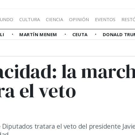
UNDO
CULTURA
CIENCIA
OPINIÓN
EVENTOS
REST
LLI
MARTÍN MENEM
CEUTA
DONALD TRU
acidad: la marc
ra el veto
 Diputados tratara el veto del presidente Javi
dad.