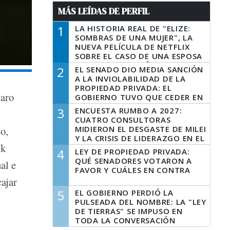
MÁS LEÍDAS DE PERFIL
1
LA HISTORIA REAL DE "ELIZE:
SOMBRAS DE UNA MUJER", LA
NUEVA PELÍCULA DE NETFLIX
SOBRE EL CASO DE UNA ESPOSA
QUE DESCUARTIZÓ A SU
2
EL SENADO DIO MEDIA SANCIÓN
MARIDO
A LA INVIOLABILIDAD DE LA
PROPIEDAD PRIVADA: EL
laro
GOBIERNO TUVO QUE CEDER EN
LA LEY DEL MANEJO DEL FUEGO
3
ENCUESTA RUMBO A 2027:
CUATRO CONSULTORAS
MIDIERON EL DESGASTE DE MILEI
o,
Y LA CRISIS DE LIDERAZGO EN EL
ck
PERONISMO
4
LEY DE PROPIEDAD PRIVADA:
QUÉ SENADORES VOTARON A
al e
FAVOR Y CUÁLES EN CONTRA
cajar
5
EL GOBIERNO PERDIÓ LA
PULSEADA DEL NOMBRE: LA "LEY
DE TIERRAS" SE IMPUSO EN
TODA LA CONVERSACIÓN
DIGITAL