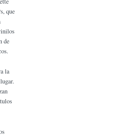
ette
s, que
a
inilos
n de
cos.
a la
lugar.
zan
tulos
os