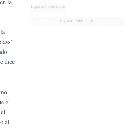
en la
Espacio Publicitario
Espacio Publicitario
la
plays”
ndo
e dice
imo
ue el
 el
o al