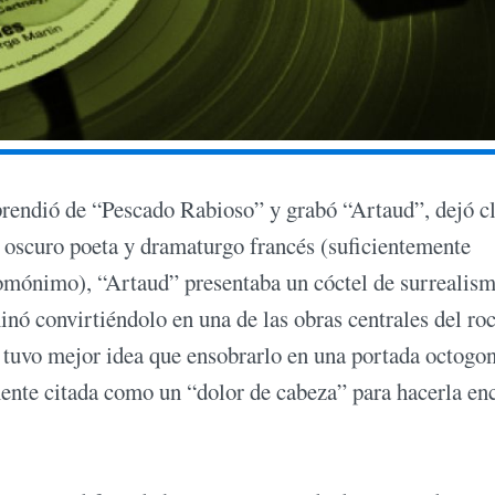
prendió de “Pescado Rabioso” y grabó “Artaud”, dejó c
n oscuro poeta y dramaturgo francés (suficientemente
 homónimo), “Artaud” presentaba un cóctel de surrealism
inó convirtiéndolo en una de las obras centrales del ro
o tuvo mejor idea que ensobrarlo en una portada octogon
mente citada como un “dolor de cabeza” para hacerla en