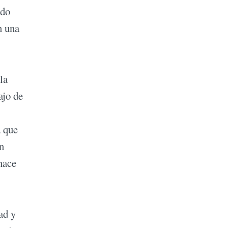
ido
n una
la
ajo de
a que
n
hace
ad y