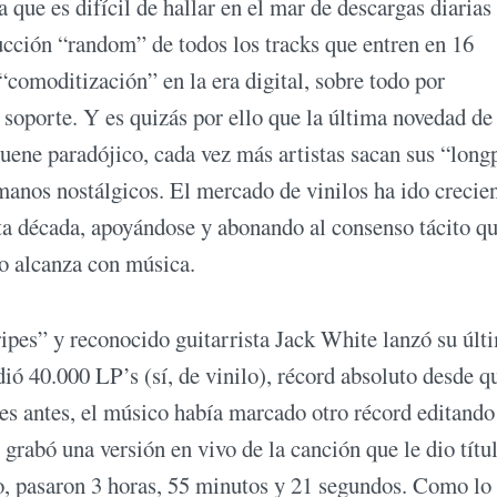
que es difícil de hallar en el mar de descargas diarias 
cción “random” de todos los tracks que entren en 16
comoditización” en la era digital, sobre todo por
 soporte. Y es quizás por ello que la última novedad de 
 suene paradójico, cada vez más artistas sacan sus “long
manos nostálgicos. El mercado de vinilos ha ido crecie
a década, apoyándose y abonando al consenso tácito qu
no alcanza con música.
ipes” y reconocido guitarrista Jack White lanzó su últ
ó 40.000 LP’s (sí, de vinilo), récord absoluto desde q
antes, el músico había marcado otro récord editando
grabó una versión en vivo de la canción que le dio títul
o, pasaron 3 horas, 55 minutos y 21 segundos. Como lo