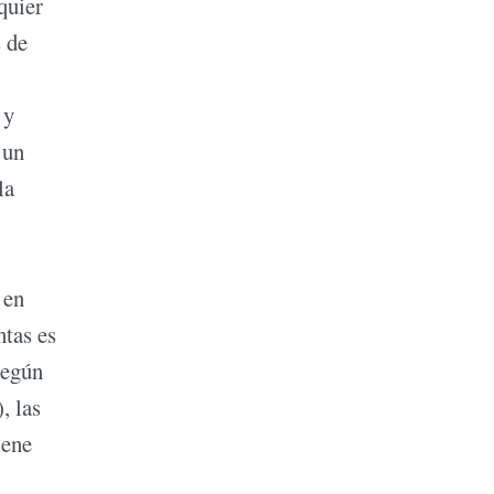
quier
s de
 y
 un
la
 en
ntas es
Según
, las
iene