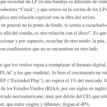
ue escuchar un LP en una bandeja es diferente de cual
roductora “Crack”, y que estuvo en la cocina de los LP
lica una relación especial con la obra del artista.
en general no lo ponés de fondo, te sentás a escucharlo
 allá del sonido, es otra relación con el disco”. Es que
leccionar y por supuesto, escuchar de otro modo: la púa, 
 son condimentos que no se encuentran en otro lado.
 que los vinilos vayan a reemplazar al formato digital,
LAC y los que vendrán). Si bien el crecimiento en ve
 o EP (“Extended Play”), no supera el 1% del mercado. 
 de los Estados Unidos (RIAA, por sus siglas en inglés)
mercado norteamericano, muy por detrás del CD, que ret
et, que entre singles y álbumes, llegan al 40%.