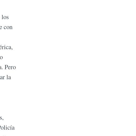
 los
e con
érica,
ño
a. Pero
ar la
s,
olicía