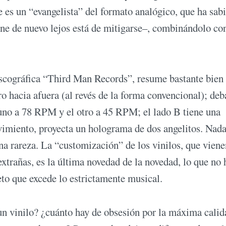
e es un “evangelista” del formato analógico, que ha sab
iene de nuevo lejos está de mitigarse–, combinándolo co
scográfica “Third Man Records”, resume bastante bien 
ro hacia afuera (al revés de la forma convencional); deb
 uno a 78 RPM y el otro a 45 RPM; el lado B tiene una
ovimiento, proyecta un holograma de dos angelitos. Nad
na rareza. La “customización” de los vinilos, que viene
extrañas, es la última novedad de la novedad, lo que no 
eto que excede lo estrictamente musical.
 un vinilo? ¿cuánto hay de obsesión por la máxima calid