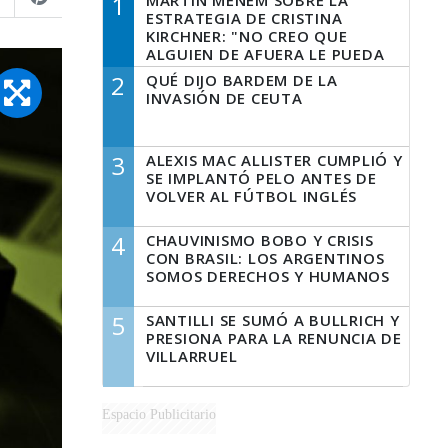
1
MARTÍN MENEM SOBRE LA
ESTRATEGIA DE CRISTINA
KIRCHNER: "NO CREO QUE
ALGUIEN DE AFUERA LE PUEDA
DECIR A LA JUSTICIA LO QUE
2
QUÉ DIJO BARDEM DE LA
TIENE QUE HACER"
INVASIÓN DE CEUTA
3
ALEXIS MAC ALLISTER CUMPLIÓ Y
SE IMPLANTÓ PELO ANTES DE
VOLVER AL FÚTBOL INGLÉS
4
CHAUVINISMO BOBO Y CRISIS
CON BRASIL: LOS ARGENTINOS
SOMOS DERECHOS Y HUMANOS
5
SANTILLI SE SUMÓ A BULLRICH Y
PRESIONA PARA LA RENUNCIA DE
VILLARRUEL
Espacio Publicitario