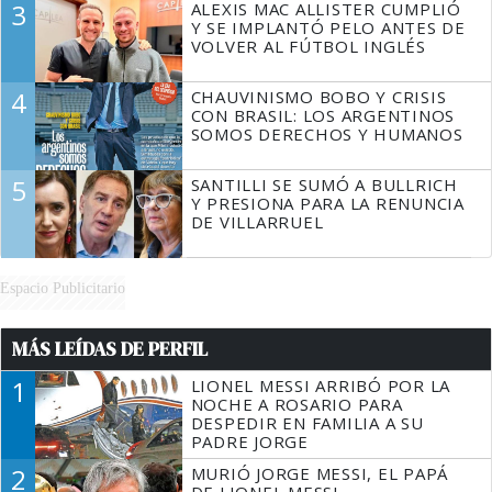
3
ALEXIS MAC ALLISTER CUMPLIÓ
Y SE IMPLANTÓ PELO ANTES DE
VOLVER AL FÚTBOL INGLÉS
4
CHAUVINISMO BOBO Y CRISIS
CON BRASIL: LOS ARGENTINOS
SOMOS DERECHOS Y HUMANOS
5
SANTILLI SE SUMÓ A BULLRICH
Y PRESIONA PARA LA RENUNCIA
DE VILLARRUEL
Espacio Publicitario
MÁS LEÍDAS DE PERFIL
1
LIONEL MESSI ARRIBÓ POR LA
NOCHE A ROSARIO PARA
DESPEDIR EN FAMILIA A SU
PADRE JORGE
2
MURIÓ JORGE MESSI, EL PAPÁ