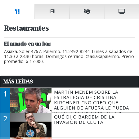
Restaurantes
El mundo en un bar.
Asiaka. Soler 4767, Palermo. 11.2492-8244. Lunes a sábados de
11.30 a 23.30 horas. Domingos cerrado. @asiakapalermo. Precio
promedio: $ 17.000.
MÁS LEÍDAS
1
MARTÍN MENEM SOBRE LA
ESTRATEGIA DE CRISTINA
KIRCHNER: "NO CREO QUE
ALGUIEN DE AFUERA LE PUEDA
DECIR A LA JUSTICIA LO QUE
2
QUÉ DIJO BARDEM DE LA
TIENE QUE HACER"
INVASIÓN DE CEUTA