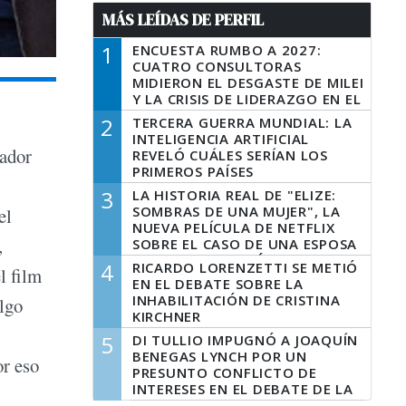
MÁS LEÍDAS DE PERFIL
1
ENCUESTA RUMBO A 2027:
CUATRO CONSULTORAS
MIDIERON EL DESGASTE DE MILEI
Y LA CRISIS DE LIDERAZGO EN EL
PERONISMO
2
TERCERA GUERRA MUNDIAL: LA
INTELIGENCIA ARTIFICIAL
zador
REVELÓ CUÁLES SERÍAN LOS
PRIMEROS PAÍSES
LATINOAMERICANOS EN SER
3
LA HISTORIA REAL DE "ELIZE:
DERROTADOS
SOMBRAS DE UNA MUJER", LA
el
NUEVA PELÍCULA DE NETFLIX
,
SOBRE EL CASO DE UNA ESPOSA
QUE DESCUARTIZÓ A SU
4
RICARDO LORENZETTI SE METIÓ
l film
MARIDO
EN EL DEBATE SOBRE LA
INHABILITACIÓN DE CRISTINA
algo
KIRCHNER
5
DI TULLIO IMPUGNÓ A JOAQUÍN
BENEGAS LYNCH POR UN
or eso
PRESUNTO CONFLICTO DE
INTERESES EN EL DEBATE DE LA
LEY DE TIERRAS