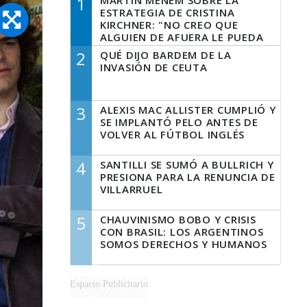
1
MARTÍN MENEM SOBRE LA
ESTRATEGIA DE CRISTINA
KIRCHNER: "NO CREO QUE
ALGUIEN DE AFUERA LE PUEDA
DECIR A LA JUSTICIA LO QUE
2
QUÉ DIJO BARDEM DE LA
TIENE QUE HACER"
INVASIÓN DE CEUTA
3
ALEXIS MAC ALLISTER CUMPLIÓ Y
SE IMPLANTÓ PELO ANTES DE
VOLVER AL FÚTBOL INGLÉS
4
SANTILLI SE SUMÓ A BULLRICH Y
PRESIONA PARA LA RENUNCIA DE
VILLARRUEL
5
CHAUVINISMO BOBO Y CRISIS
CON BRASIL: LOS ARGENTINOS
SOMOS DERECHOS Y HUMANOS
Espacio Publicitario