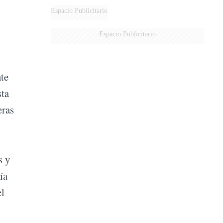
DERROTADOS
Espacio Publicitario
Espacio Publicitario
nte
sta
eras
s y
ía
el