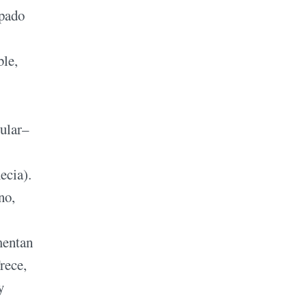
upado
ble,
pular–
ecia).
no,
mentan
rece,
y