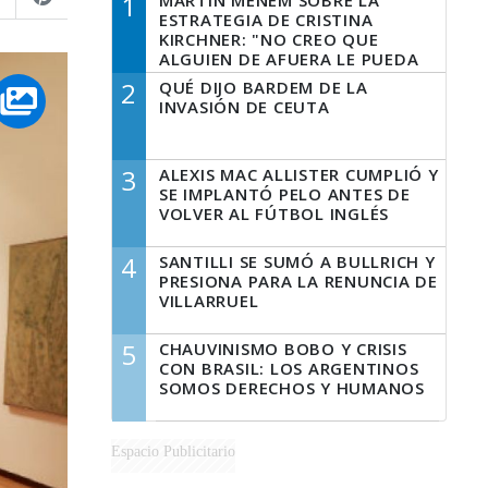
1
MARTÍN MENEM SOBRE LA
ESTRATEGIA DE CRISTINA
KIRCHNER: "NO CREO QUE
ALGUIEN DE AFUERA LE PUEDA
DECIR A LA JUSTICIA LO QUE
2
QUÉ DIJO BARDEM DE LA
TIENE QUE HACER"
INVASIÓN DE CEUTA
3
ALEXIS MAC ALLISTER CUMPLIÓ Y
SE IMPLANTÓ PELO ANTES DE
VOLVER AL FÚTBOL INGLÉS
4
SANTILLI SE SUMÓ A BULLRICH Y
PRESIONA PARA LA RENUNCIA DE
VILLARRUEL
5
CHAUVINISMO BOBO Y CRISIS
CON BRASIL: LOS ARGENTINOS
SOMOS DERECHOS Y HUMANOS
Espacio Publicitario