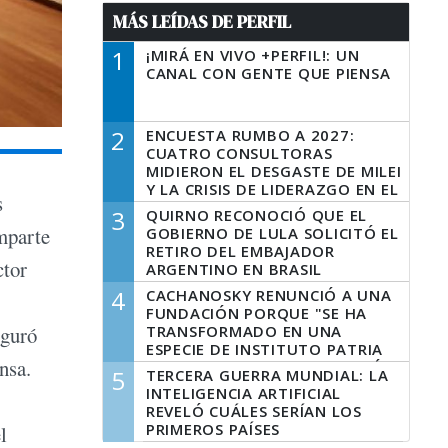
MÁS LEÍDAS DE PERFIL
1
¡MIRÁ EN VIVO +PERFIL!: UN
CANAL CON GENTE QUE PIENSA
2
ENCUESTA RUMBO A 2027:
CUATRO CONSULTORAS
MIDIERON EL DESGASTE DE MILEI
Y LA CRISIS DE LIDERAZGO EN EL
s
PERONISMO
3
QUIRNO RECONOCIÓ QUE EL
mparte
GOBIERNO DE LULA SOLICITÓ EL
RETIRO DEL EMBAJADOR
ctor
ARGENTINO EN BRASIL
4
CACHANOSKY RENUNCIÓ A UNA
FUNDACIÓN PORQUE "SE HA
TRANSFORMADO EN UNA
uguró
ESPECIE DE INSTITUTO PATRIA
nsa.
INCONDICIONAL DE LA GESTIÓN
5
TERCERA GUERRA MUNDIAL: LA
DE MILEI"
INTELIGENCIA ARTIFICIAL
REVELÓ CUÁLES SERÍAN LOS
PRIMEROS PAÍSES
l
LATINOAMERICANOS EN SER