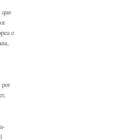
, que
por
opea e
ana,
 por
er,
ta-
l