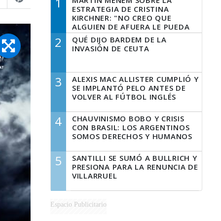
1
MARTÍN MENEM SOBRE LA
ESTRATEGIA DE CRISTINA
KIRCHNER: "NO CREO QUE
ALGUIEN DE AFUERA LE PUEDA
DECIR A LA JUSTICIA LO QUE
2
QUÉ DIJO BARDEM DE LA
TIENE QUE HACER"
INVASIÓN DE CEUTA
3
ALEXIS MAC ALLISTER CUMPLIÓ Y
SE IMPLANTÓ PELO ANTES DE
VOLVER AL FÚTBOL INGLÉS
4
CHAUVINISMO BOBO Y CRISIS
CON BRASIL: LOS ARGENTINOS
SOMOS DERECHOS Y HUMANOS
5
SANTILLI SE SUMÓ A BULLRICH Y
PRESIONA PARA LA RENUNCIA DE
VILLARRUEL
Espacio Publicitario