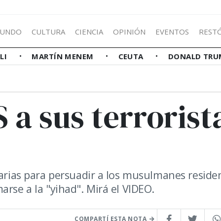
UNDO
CULTURA
CIENCIA
OPINIÓN
EVENTOS
REST
LLI
MARTÍN MENEM
CEUTA
DONALD TRU
S a sus terrorist
tarias para persuadir a los musulmanes reside
arse a la "yihad". Mirá el VIDEO.
COMPARTÍ ESTA NOTA