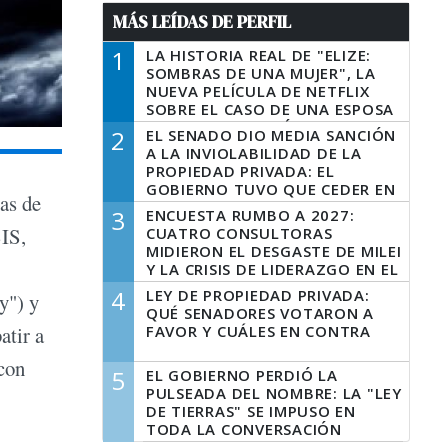
MÁS LEÍDAS DE PERFIL
1
LA HISTORIA REAL DE "ELIZE:
SOMBRAS DE UNA MUJER", LA
NUEVA PELÍCULA DE NETFLIX
SOBRE EL CASO DE UNA ESPOSA
QUE DESCUARTIZÓ A SU
2
EL SENADO DIO MEDIA SANCIÓN
MARIDO
A LA INVIOLABILIDAD DE LA
PROPIEDAD PRIVADA: EL
GOBIERNO TUVO QUE CEDER EN
as de
LA LEY DEL MANEJO DEL FUEGO
3
ENCUESTA RUMBO A 2027:
SIS,
CUATRO CONSULTORAS
MIDIERON EL DESGASTE DE MILEI
Y LA CRISIS DE LIDERAZGO EN EL
PERONISMO
4
LEY DE PROPIEDAD PRIVADA:
y") y
QUÉ SENADORES VOTARON A
FAVOR Y CUÁLES EN CONTRA
atir a
 con
5
EL GOBIERNO PERDIÓ LA
PULSEADA DEL NOMBRE: LA "LEY
DE TIERRAS" SE IMPUSO EN
TODA LA CONVERSACIÓN
DIGITAL