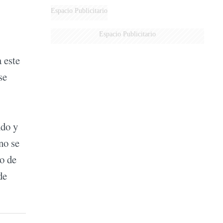
Espacio Publicitario
Espacio Publicitario
 este
se
ndo y
no se
io de
de