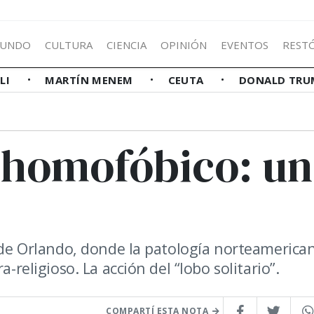
UNDO
CULTURA
CIENCIA
OPINIÓN
EVENTOS
REST
LLI
MARTÍN MENEM
CEUTA
DONALD TRU
i homofóbico: un
e de Orlando, donde la patología norteamerica
-religioso. La acción del “lobo solitario”.
COMPARTÍ ESTA NOTA