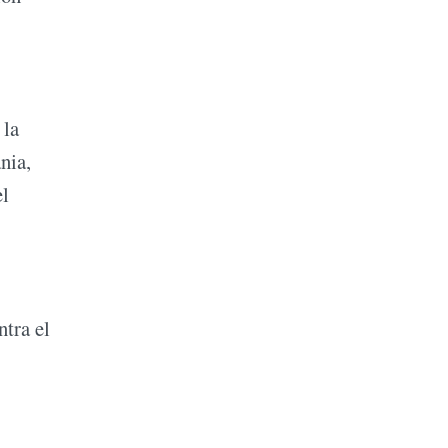
 la
nia,
el
ntra el