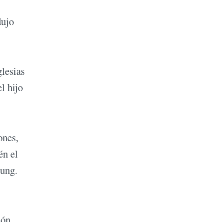
dujo
glesias
l hijo
ones,
én el
tung.
ión