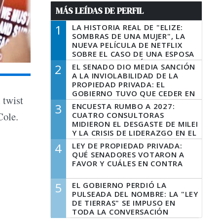
MÁS LEÍDAS DE PERFIL
1
LA HISTORIA REAL DE "ELIZE:
SOMBRAS DE UNA MUJER", LA
NUEVA PELÍCULA DE NETFLIX
SOBRE EL CASO DE UNA ESPOSA
QUE DESCUARTIZÓ A SU
2
EL SENADO DIO MEDIA SANCIÓN
MARIDO
A LA INVIOLABILIDAD DE LA
PROPIEDAD PRIVADA: EL
GOBIERNO TUVO QUE CEDER EN
 twist
LA LEY DEL MANEJO DEL FUEGO
3
ENCUESTA RUMBO A 2027:
Cole.
CUATRO CONSULTORAS
MIDIERON EL DESGASTE DE MILEI
Y LA CRISIS DE LIDERAZGO EN EL
PERONISMO
4
LEY DE PROPIEDAD PRIVADA:
QUÉ SENADORES VOTARON A
FAVOR Y CUÁLES EN CONTRA
5
EL GOBIERNO PERDIÓ LA
PULSEADA DEL NOMBRE: LA "LEY
DE TIERRAS" SE IMPUSO EN
TODA LA CONVERSACIÓN
DIGITAL