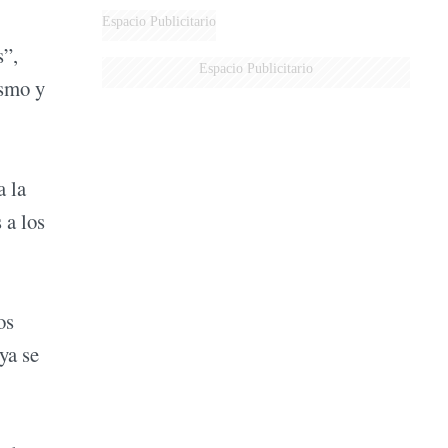
Espacio Publicitario
s”,
Espacio Publicitario
ismo y
a la
 a los
os
ya se