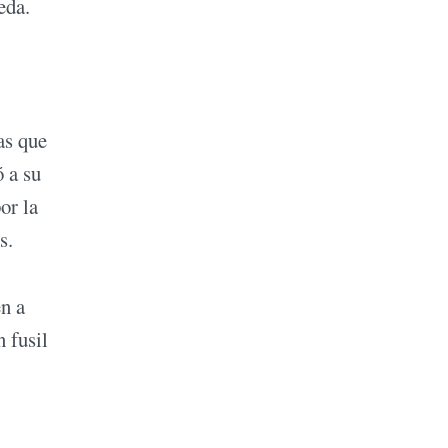
eda.
as que
 a su
or la
s.
en a
 fusil