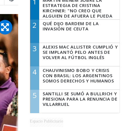
1
MARTÍN MENEM SOBRE LA
ESTRATEGIA DE CRISTINA
KIRCHNER: "NO CREO QUE
ALGUIEN DE AFUERA LE PUEDA
DECIR A LA JUSTICIA LO QUE
2
QUÉ DIJO BARDEM DE LA
TIENE QUE HACER"
INVASIÓN DE CEUTA
3
ALEXIS MAC ALLISTER CUMPLIÓ Y
SE IMPLANTÓ PELO ANTES DE
VOLVER AL FÚTBOL INGLÉS
4
CHAUVINISMO BOBO Y CRISIS
CON BRASIL: LOS ARGENTINOS
SOMOS DERECHOS Y HUMANOS
5
SANTILLI SE SUMÓ A BULLRICH Y
PRESIONA PARA LA RENUNCIA DE
VILLARRUEL
Espacio Publicitario