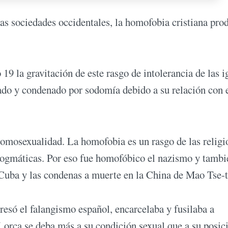
as sociedades occidentales, la homofobia cristiana pro
19 la gravitación de este rasgo de intolerancia de las i
ado y condenado por sodomía debido a su relación con e
 homosexualidad. La homofobia es un rasgo de las religi
 dogmáticas. Por eso fue homofóbico el nazismo y tambi
 Cuba y las condenas a muerte en la China de Mao Tse-
esó el falangismo español, encarcelaba y fusilaba a
orca se deba más a su condición sexual que a su posic