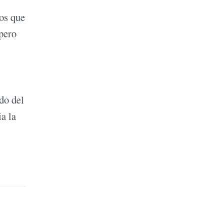
os que
 pero
do del
a la