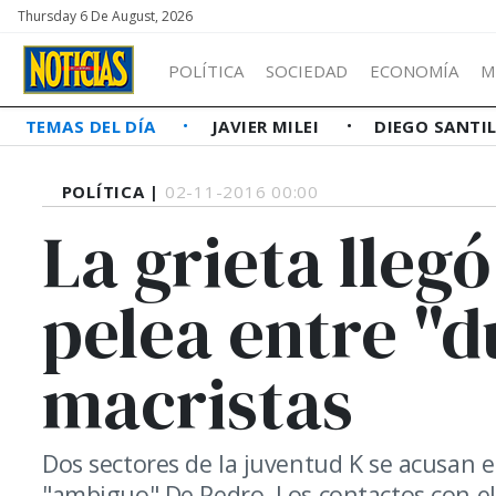
Thursday 6 De August, 2026
POLÍTICA
SOCIEDAD
ECONOMÍA
M
TEMAS DEL DÍA
JAVIER MILEI
DIEGO SANTI
POLÍTICA |
02-11-2016 00:00
La grieta lleg
pelea entre "d
macristas
Dos sectores de la juventud K se acusan en
"ambiguo" De Pedro. Los contactos con e