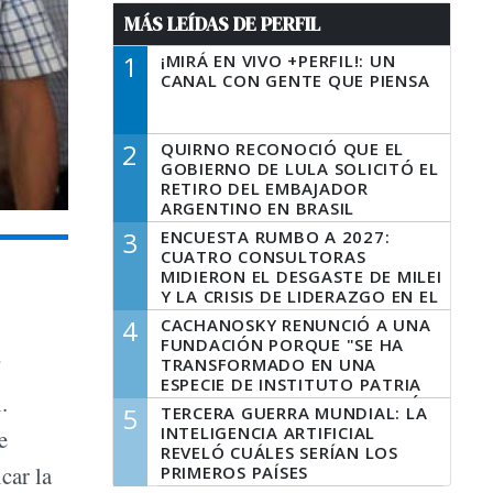
MÁS LEÍDAS DE PERFIL
1
¡MIRÁ EN VIVO +PERFIL!: UN
CANAL CON GENTE QUE PIENSA
2
QUIRNO RECONOCIÓ QUE EL
GOBIERNO DE LULA SOLICITÓ EL
RETIRO DEL EMBAJADOR
ARGENTINO EN BRASIL
3
ENCUESTA RUMBO A 2027:
CUATRO CONSULTORAS
MIDIERON EL DESGASTE DE MILEI
Y LA CRISIS DE LIDERAZGO EN EL
PERONISMO
4
CACHANOSKY RENUNCIÓ A UNA
FUNDACIÓN PORQUE "SE HA
”
TRANSFORMADO EN UNA
ESPECIE DE INSTITUTO PATRIA
.
INCONDICIONAL DE LA GESTIÓN
5
TERCERA GUERRA MUNDIAL: LA
DE MILEI"
INTELIGENCIA ARTIFICIAL
e
REVELÓ CUÁLES SERÍAN LOS
car la
PRIMEROS PAÍSES
LATINOAMERICANOS EN SER