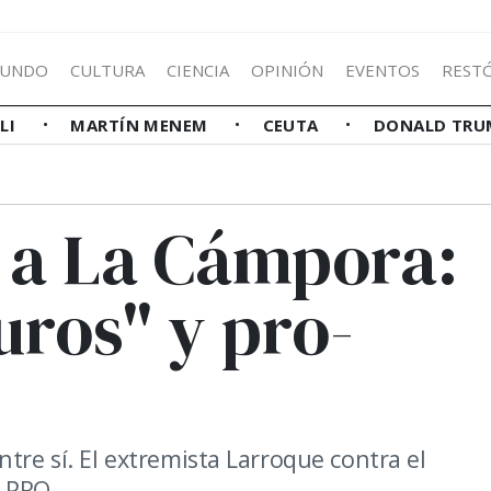
UNDO
CULTURA
CIENCIA
OPINIÓN
EVENTOS
REST
LLI
MARTÍN MENEM
CEUTA
DONALD TRU
ó a La Cámpora:
uros" y pro-
tre sí. El extremista Larroque contra el
l PRO.