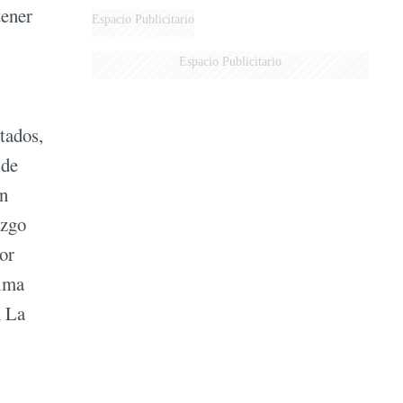
tener
DERROTADOS
Espacio Publicitario
Espacio Publicitario
tados,
 de
on
azgo
or
tima
n La