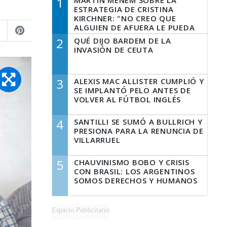
1
MARTÍN MENEM SOBRE LA
ESTRATEGIA DE CRISTINA
KIRCHNER: "NO CREO QUE
ALGUIEN DE AFUERA LE PUEDA
DECIR A LA JUSTICIA LO QUE
2
QUÉ DIJO BARDEM DE LA
TIENE QUE HACER"
INVASIÓN DE CEUTA
3
ALEXIS MAC ALLISTER CUMPLIÓ Y
SE IMPLANTÓ PELO ANTES DE
VOLVER AL FÚTBOL INGLÉS
4
SANTILLI SE SUMÓ A BULLRICH Y
PRESIONA PARA LA RENUNCIA DE
VILLARRUEL
5
CHAUVINISMO BOBO Y CRISIS
CON BRASIL: LOS ARGENTINOS
SOMOS DERECHOS Y HUMANOS
Espacio Publicitario