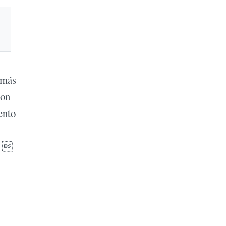
 más
con
ento
o. 