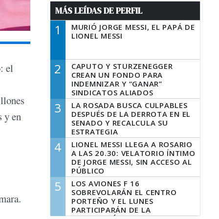
MÁS LEÍDAS DE PERFIL
1
MURIÓ JORGE MESSI, EL PAPÁ DE
LIONEL MESSI
2
CAPUTO Y STURZENEGGER
: el
CREAN UN FONDO PARA
INDEMNIZAR Y “GANAR”
SINDICATOS ALIADOS
llones
3
LA ROSADA BUSCA CULPABLES
DESPUÉS DE LA DERROTA EN EL
s y en
SENADO Y RECALCULA SU
ESTRATEGIA
4
LIONEL MESSI LLEGA A ROSARIO
A LAS 20.30: VELATORIO ÍNTIMO
DE JORGE MESSI, SIN ACCESO AL
PÚBLICO
5
LOS AVIONES F 16
SOBREVOLARÁN EL CENTRO
ámara.
PORTEÑO Y EL LUNES
PARTICIPARÁN DE LA
CELEBRACIÓN DE LA FUERZA