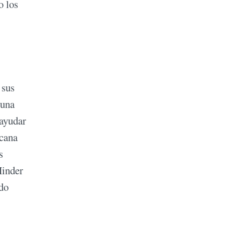
o los
 sus
 una
 ayudar
icana
s
Minder
ndo