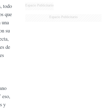
AÉREA
, todo
Espacio Publicitario
os que
Espacio Publicitario
n una
on su
ecta,
es de
es
ano
 eso,
s y