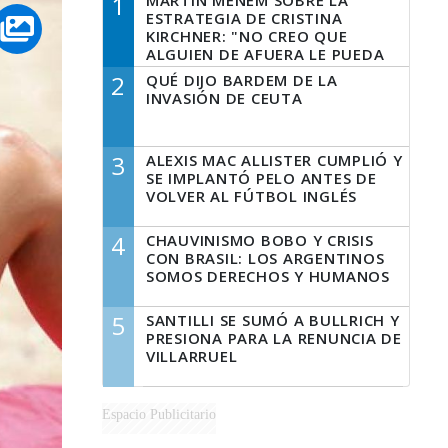
1
MARTÍN MENEM SOBRE LA
ESTRATEGIA DE CRISTINA
KIRCHNER: "NO CREO QUE
ALGUIEN DE AFUERA LE PUEDA
DECIR A LA JUSTICIA LO QUE
2
QUÉ DIJO BARDEM DE LA
TIENE QUE HACER"
INVASIÓN DE CEUTA
3
ALEXIS MAC ALLISTER CUMPLIÓ Y
SE IMPLANTÓ PELO ANTES DE
VOLVER AL FÚTBOL INGLÉS
4
CHAUVINISMO BOBO Y CRISIS
CON BRASIL: LOS ARGENTINOS
SOMOS DERECHOS Y HUMANOS
5
SANTILLI SE SUMÓ A BULLRICH Y
PRESIONA PARA LA RENUNCIA DE
VILLARRUEL
Espacio Publicitario