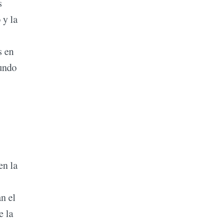
s
 y la
s en
mundo
en la
an el
e la