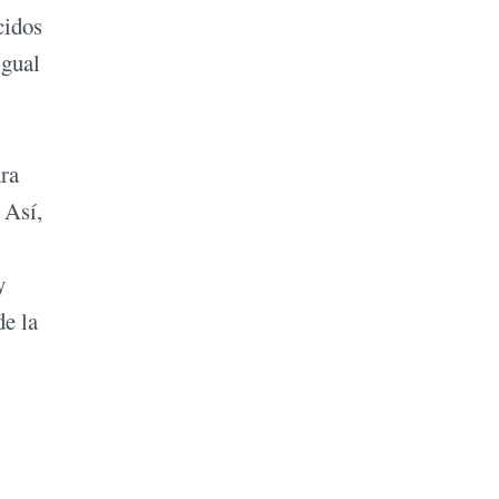
cidos
igual
ara
 Así,
y
de la