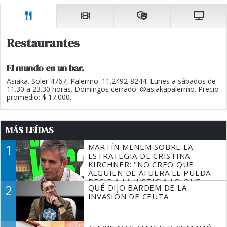
Restaurantes
El mundo en un bar.
Asiaka. Soler 4767, Palermo. 11.2492-8244. Lunes a sábados de
11.30 a 23.30 horas. Domingos cerrado. @asiakapalermo. Precio
promedio: $ 17.000.
MÁS LEÍDAS
1
MARTÍN MENEM SOBRE LA
ESTRATEGIA DE CRISTINA
KIRCHNER: "NO CREO QUE
ALGUIEN DE AFUERA LE PUEDA
DECIR A LA JUSTICIA LO QUE
2
QUÉ DIJO BARDEM DE LA
TIENE QUE HACER"
INVASIÓN DE CEUTA