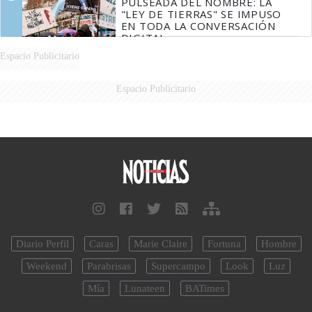
PULSEADA DEL NOMBRE: LA
"LEY DE TIERRAS" SE IMPUSO
EN TODA LA CONVERSACIÓN
DIGITAL
Espacio Publicitario
Espacio Publicitario
Diario Perfil
Caras
Marie Claire
Fortuna
Hombre
Weekend
Parabrisas
Supercampo
Look
Luz
Mía
Lunateen
BATimes