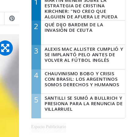
1
MARTÍN MENEM SOBRE LA
ESTRATEGIA DE CRISTINA
KIRCHNER: "NO CREO QUE
ALGUIEN DE AFUERA LE PUEDA
DECIR A LA JUSTICIA LO QUE
2
QUÉ DIJO BARDEM DE LA
TIENE QUE HACER"
INVASIÓN DE CEUTA
3
ALEXIS MAC ALLISTER CUMPLIÓ Y
SE IMPLANTÓ PELO ANTES DE
VOLVER AL FÚTBOL INGLÉS
4
CHAUVINISMO BOBO Y CRISIS
CON BRASIL: LOS ARGENTINOS
SOMOS DERECHOS Y HUMANOS
5
SANTILLI SE SUMÓ A BULLRICH Y
PRESIONA PARA LA RENUNCIA DE
VILLARRUEL
Espacio Publicitario