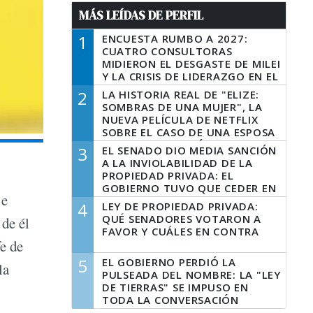
MÁS LEÍDAS DE PERFIL
1
ENCUESTA RUMBO A 2027:
CUATRO CONSULTORAS
MIDIERON EL DESGASTE DE MILEI
Y LA CRISIS DE LIDERAZGO EN EL
PERONISMO
2
LA HISTORIA REAL DE "ELIZE:
SOMBRAS DE UNA MUJER", LA
NUEVA PELÍCULA DE NETFLIX
SOBRE EL CASO DE UNA ESPOSA
QUE DESCUARTIZÓ A SU
3
EL SENADO DIO MEDIA SANCIÓN
MARIDO
A LA INVIOLABILIDAD DE LA
PROPIEDAD PRIVADA: EL
GOBIERNO TUVO QUE CEDER EN
Se
LA LEY DEL MANEJO DEL FUEGO
4
LEY DE PROPIEDAD PRIVADA:
QUÉ SENADORES VOTARON A
 de él
FAVOR Y CUÁLES EN CONTRA
e de
5
EL GOBIERNO PERDIÓ LA
la
PULSEADA DEL NOMBRE: LA "LEY
DE TIERRAS" SE IMPUSO EN
TODA LA CONVERSACIÓN
DIGITAL