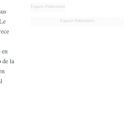
Espacio Publicitario
sus
 Le
Espacio Publicitario
rece
ó en
o de la
en
l