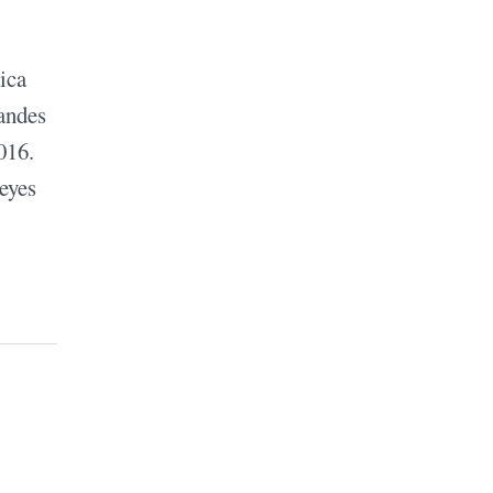
ica
randes
016.
reyes