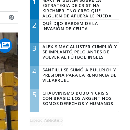
1
MARTÍN MENEM SOBRE LA
ESTRATEGIA DE CRISTINA
KIRCHNER: "NO CREO QUE
ALGUIEN DE AFUERA LE PUEDA
DECIR A LA JUSTICIA LO QUE
2
QUÉ DIJO BARDEM DE LA
TIENE QUE HACER"
INVASIÓN DE CEUTA
3
ALEXIS MAC ALLISTER CUMPLIÓ Y
SE IMPLANTÓ PELO ANTES DE
VOLVER AL FÚTBOL INGLÉS
4
SANTILLI SE SUMÓ A BULLRICH Y
PRESIONA PARA LA RENUNCIA DE
VILLARRUEL
5
CHAUVINISMO BOBO Y CRISIS
CON BRASIL: LOS ARGENTINOS
SOMOS DERECHOS Y HUMANOS
Espacio Publicitario