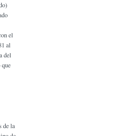
do)
ado
con el
81 al
a del
o que
 de la
tipo de