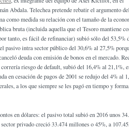
echea
, ex integrante del equipo de Axel Kicillof, en el
mán Abdala. Telechea pretende rebatir el argumento de
ma como medida su relación con el tamaño de la econo
blica bruta (incluida aquella que el Tesoro mantiene co
r tanto, es fácil de refinanciar) subió sólo del 53,5% 
l pasivo intra sector público del 30,6% al 27,5% porqu
e canceló deuda con emisión de bonos en el mercado. R
 correría riesgo de default, subió del 16,4% al 21,1%, e
deuda en cesación de pagos de 2001 se redujo del 4% al 
rales, a los que siempre se les pagó en tiempo y forma
tos en dólares: el pasivo total subió en 2016 unos 34
 sector privado creció 33.474 millones o 45%, a 107.45