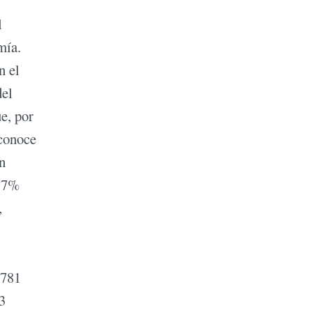
l
mía.
n el
del
e, por
econoce
n
1,7%
,
.781
3