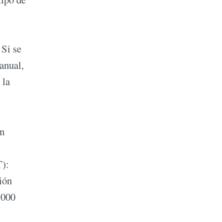
 Si se
anual,
 la
an
T):
ión
.000