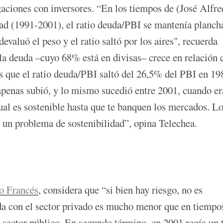
aciones con inversores. “En los tiempos de (José Alfre
dad (1991-2001), el ratio deuda/PBI se mantenía planch
evaluó el peso y el ratio saltó por los aires", recuerda
la deuda –cuyo 68% está en divisas– crece en relación 
 que el ratio deuda/PBI saltó del 26,5% del PBI en 19
apenas subió, y lo mismo sucedió entre 2001, cuando er
ual es sostenible hasta que te banquen los mercados. L
r un problema de sostenibilidad”, opina Telechea.
 Francés
, considera que “si bien hay riesgo, no es
a con el sector privado es mucho menor que en tiempos
a sector público. En segundo término, en 2001 regía un 