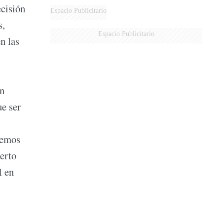
ecisión
Espacio Publicitario
s,
Espacio Publicitario
n las
en
ue ser
nemos
uerto
I en