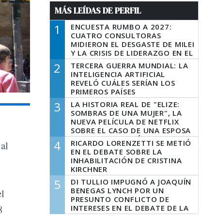
MÁS LEÍDAS DE PERFIL
1
ENCUESTA RUMBO A 2027:
CUATRO CONSULTORAS
MIDIERON EL DESGASTE DE MILEI
Y LA CRISIS DE LIDERAZGO EN EL
PERONISMO
2
TERCERA GUERRA MUNDIAL: LA
INTELIGENCIA ARTIFICIAL
REVELÓ CUÁLES SERÍAN LOS
PRIMEROS PAÍSES
LATINOAMERICANOS EN SER
3
LA HISTORIA REAL DE "ELIZE:
DERROTADOS
SOMBRAS DE UNA MUJER", LA
NUEVA PELÍCULA DE NETFLIX
SOBRE EL CASO DE UNA ESPOSA
QUE DESCUARTIZÓ A SU
4
RICARDO LORENZETTI SE METIÓ
al
MARIDO
EN EL DEBATE SOBRE LA
INHABILITACIÓN DE CRISTINA
KIRCHNER
5
DI TULLIO IMPUGNÓ A JOAQUÍN
BENEGAS LYNCH POR UN
el
PRESUNTO CONFLICTO DE
8
INTERESES EN EL DEBATE DE LA
LEY DE TIERRAS