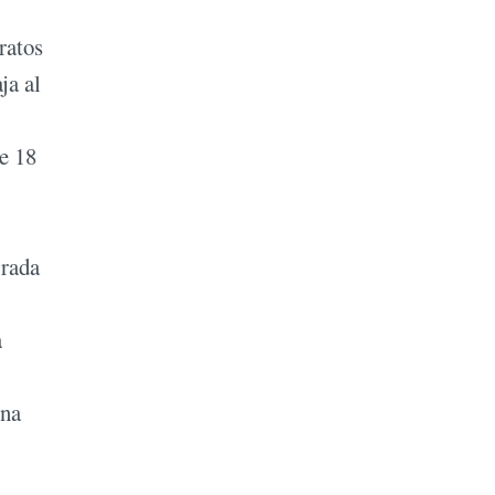
aratos
ja al
e 18
rrada
a
una