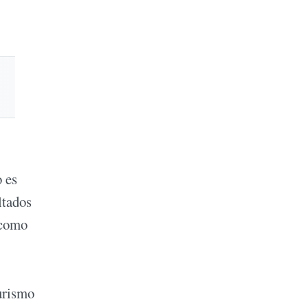
 es
ltados
 como
turismo