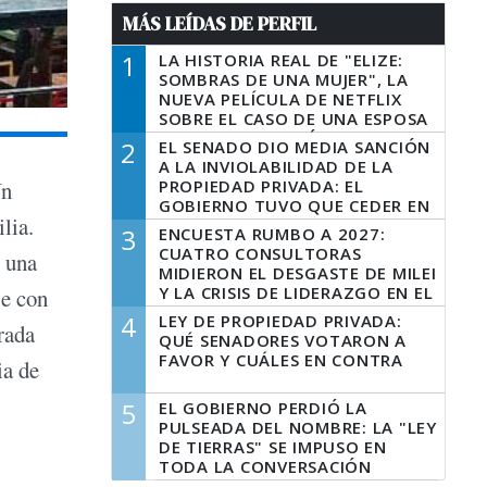
MÁS LEÍDAS DE PERFIL
1
LA HISTORIA REAL DE "ELIZE:
SOMBRAS DE UNA MUJER", LA
NUEVA PELÍCULA DE NETFLIX
SOBRE EL CASO DE UNA ESPOSA
QUE DESCUARTIZÓ A SU
2
EL SENADO DIO MEDIA SANCIÓN
MARIDO
A LA INVIOLABILIDAD DE LA
PROPIEDAD PRIVADA: EL
Un
GOBIERNO TUVO QUE CEDER EN
lia.
LA LEY DEL MANEJO DEL FUEGO
3
ENCUESTA RUMBO A 2027:
CUATRO CONSULTORAS
y una
MIDIERON EL DESGASTE DE MILEI
Y LA CRISIS DE LIDERAZGO EN EL
je con
PERONISMO
4
LEY DE PROPIEDAD PRIVADA:
rada
QUÉ SENADORES VOTARON A
FAVOR Y CUÁLES EN CONTRA
ia de
5
EL GOBIERNO PERDIÓ LA
PULSEADA DEL NOMBRE: LA "LEY
DE TIERRAS" SE IMPUSO EN
TODA LA CONVERSACIÓN
DIGITAL