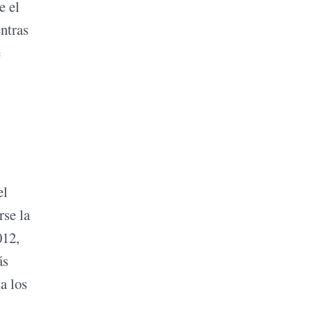
e el
ntras
e
el
rse la
012,
ás
a los