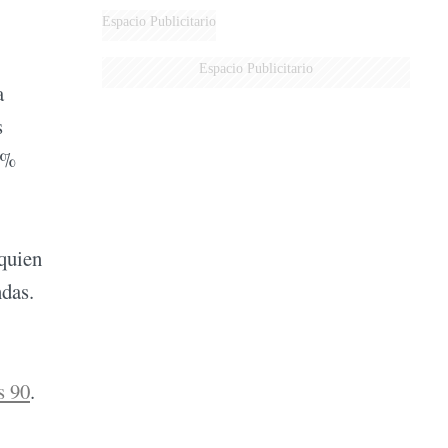
Espacio Publicitario
Espacio Publicitario
a
s
0%
 quien
ndas.
s 90
.