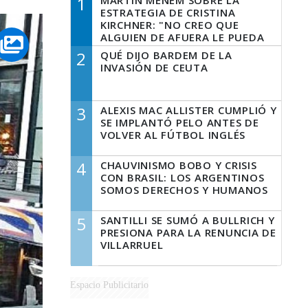
1
MARTÍN MENEM SOBRE LA
ESTRATEGIA DE CRISTINA
KIRCHNER: "NO CREO QUE
ALGUIEN DE AFUERA LE PUEDA
DECIR A LA JUSTICIA LO QUE
2
QUÉ DIJO BARDEM DE LA
TIENE QUE HACER"
INVASIÓN DE CEUTA
3
ALEXIS MAC ALLISTER CUMPLIÓ Y
SE IMPLANTÓ PELO ANTES DE
VOLVER AL FÚTBOL INGLÉS
4
CHAUVINISMO BOBO Y CRISIS
CON BRASIL: LOS ARGENTINOS
SOMOS DERECHOS Y HUMANOS
5
SANTILLI SE SUMÓ A BULLRICH Y
PRESIONA PARA LA RENUNCIA DE
VILLARRUEL
Espacio Publicitario