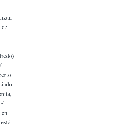
lizan
 de
fredo)
ol
berto
ciado
omía,
 el
alen
 está