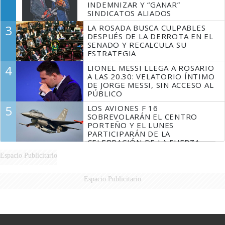
INDEMNIZAR Y “GANAR”
SINDICATOS ALIADOS
3
LA ROSADA BUSCA CULPABLES
DESPUÉS DE LA DERROTA EN EL
SENADO Y RECALCULA SU
ESTRATEGIA
4
LIONEL MESSI LLEGA A ROSARIO
A LAS 20.30: VELATORIO ÍNTIMO
DE JORGE MESSI, SIN ACCESO AL
PÚBLICO
5
LOS AVIONES F 16
SOBREVOLARÁN EL CENTRO
PORTEÑO Y EL LUNES
PARTICIPARÁN DE LA
CELEBRACIÓN DE LA FUERZA
AÉREA
Espacio Publicitario
Espacio Publicitario