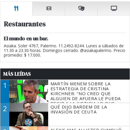
Restaurantes
El mundo en un bar.
Asiaka. Soler 4767, Palermo. 11.2492-8244. Lunes a sábados de
11.30 a 23.30 horas. Domingos cerrado. @asiakapalermo. Precio
promedio: $ 17.000.
MÁS LEÍDAS
1
MARTÍN MENEM SOBRE LA
ESTRATEGIA DE CRISTINA
KIRCHNER: "NO CREO QUE
ALGUIEN DE AFUERA LE PUEDA
DECIR A LA JUSTICIA LO QUE
2
QUÉ DIJO BARDEM DE LA
TIENE QUE HACER"
INVASIÓN DE CEUTA
ALEXIS MAC ALLISTER CUMPLIÓ