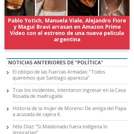
Pablo Yotich, Manuela Viale, Alejandro Fiore
y Magui Bravi arrasan en Amazon Prime
Video con el estreno de una nueva película
argentina
NOTICIAS ANTERIORES DE "POLÍTICA"
El obispo de las Fuerzas Armadas: "Todos
queremos que Santiago aparezca"
Tras los incidentes, intentaron ingresar en la Casa
Rosada de madrugada
Historia de la mujer de Moreno: De amiga del Papa
a acusada de cajera K
Félix Díaz: ”Si Maldonado fuera indígena lo
ignorarían"