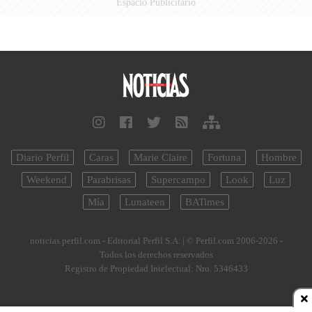
Espacio Publicitario
Diario Perfil
Caras
Marie Claire
Fortuna
Hombre
Weekend
Parabrisas
Supercampo
Look
Luz
Mía
Lunateen
BATimes
noticias.perfil.com - Editorial Perfil S.A.
| © Perfil.com 2006-2026 -
Todos los derechos reservados
Registro de Propiedad Intelectual: Nro. 5346433