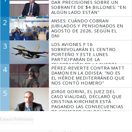
DAR PRECISIONES SOBRE UN
SOBRANTE DE $4 BILLONES: "EN
ALGÚN LADO ESTÁN"
2
ANSES: CUÁNDO COBRAN
JUBILADOS Y PENSIONADOS EN
AGOSTO DE 2026, SEGÚN EL
DNI
3
LOS AVIONES F 16
SOBREVOLARÁN EL CENTRO
PORTEÑO Y ESTE LUNES
PARTICIPARÁN DE LA
CELEBRACIÓN DE LA FUERZA
4
PÉREZ-REVERTE CONTRA MATT
AÉREA
DAMON EN LA ODISEA: "NO ES
EL HÉROE MEDITERRÁNEO QUE
NOS CONTÓ HOMERO"
5
JORGE GORINI, EL JUEZ DEL
CASO VIALIDAD, DECLARÓ QUE
CRISTINA KIRCHNER ESTÁ
PAGANDO LAS CONSECUENCIAS
DE COMETER "UN DELITO
COMPROBADO"
Espacio Publicitario