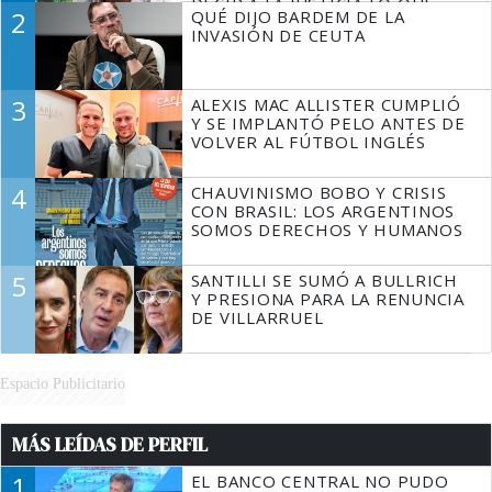
DECIR A LA JUSTICIA LO QUE
2
QUÉ DIJO BARDEM DE LA
TIENE QUE HACER"
INVASIÓN DE CEUTA
3
ALEXIS MAC ALLISTER CUMPLIÓ
Y SE IMPLANTÓ PELO ANTES DE
VOLVER AL FÚTBOL INGLÉS
4
CHAUVINISMO BOBO Y CRISIS
CON BRASIL: LOS ARGENTINOS
SOMOS DERECHOS Y HUMANOS
5
SANTILLI SE SUMÓ A BULLRICH
Y PRESIONA PARA LA RENUNCIA
DE VILLARRUEL
Espacio Publicitario
MÁS LEÍDAS DE PERFIL
1
EL BANCO CENTRAL NO PUDO