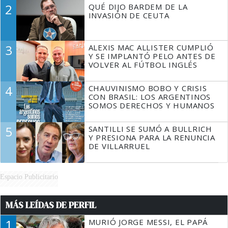
DECIR A LA JUSTICIA LO QUE
2
QUÉ DIJO BARDEM DE LA
TIENE QUE HACER"
INVASIÓN DE CEUTA
3
ALEXIS MAC ALLISTER CUMPLIÓ
Y SE IMPLANTÓ PELO ANTES DE
VOLVER AL FÚTBOL INGLÉS
4
CHAUVINISMO BOBO Y CRISIS
CON BRASIL: LOS ARGENTINOS
SOMOS DERECHOS Y HUMANOS
5
SANTILLI SE SUMÓ A BULLRICH
Y PRESIONA PARA LA RENUNCIA
DE VILLARRUEL
Espacio Publicitario
MÁS LEÍDAS DE PERFIL
1
MURIÓ JORGE MESSI, EL PAPÁ