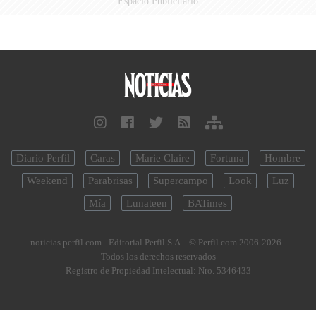
Espacio Publicitario
Diario Perfil
Caras
Marie Claire
Fortuna
Hombre
Weekend
Parabrisas
Supercampo
Look
Luz
Mía
Lunateen
BATimes
noticias.perfil.com - Editorial Perfil S.A.
| © Perfil.com 2006-2026 -
Todos los derechos reservados
Registro de Propiedad Intelectual: Nro. 5346433