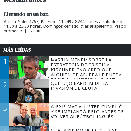
El mundo en un bar.
Asiaka. Soler 4767, Palermo. 11.2492-8244. Lunes a sábados de
11.30 a 23.30 horas. Domingos cerrado. @asiakapalermo. Precio
promedio: $ 17.000.
MÁS LEÍDAS
1
MARTÍN MENEM SOBRE LA
ESTRATEGIA DE CRISTINA
KIRCHNER: "NO CREO QUE
ALGUIEN DE AFUERA LE PUEDA
DECIR A LA JUSTICIA LO QUE
2
QUÉ DIJO BARDEM DE LA
TIENE QUE HACER"
INVASIÓN DE CEUTA
3
ALEXIS MAC ALLISTER CUMPLIÓ
Y SE IMPLANTÓ PELO ANTES DE
VOLVER AL FÚTBOL INGLÉS
CHAUVINISMO BOBO Y CRISIS