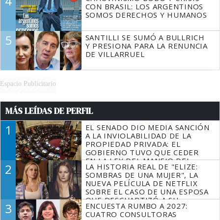
4
CON BRASIL: LOS ARGENTINOS
SOMOS DERECHOS Y HUMANOS
5
SANTILLI SE SUMÓ A BULLRICH
Y PRESIONA PARA LA RENUNCIA
DE VILLARRUEL
Espacio Publicitario
MÁS LEÍDAS DE PERFIL
1
EL SENADO DIO MEDIA SANCIÓN
A LA INVIOLABILIDAD DE LA
PROPIEDAD PRIVADA: EL
GOBIERNO TUVO QUE CEDER
EN LA LEY DEL MANEJO DEL
2
LA HISTORIA REAL DE "ELIZE:
FUEGO
SOMBRAS DE UNA MUJER", LA
NUEVA PELÍCULA DE NETFLIX
SOBRE EL CASO DE UNA ESPOSA
QUE DESCUARTIZÓ A SU
3
ENCUESTA RUMBO A 2027:
MARIDO
CUATRO CONSULTORAS