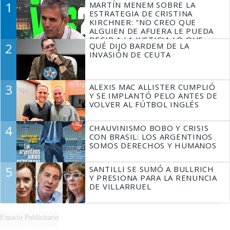
1
MARTÍN MENEM SOBRE LA
ESTRATEGIA DE CRISTINA
KIRCHNER: "NO CREO QUE
ALGUIEN DE AFUERA LE PUEDA
DECIR A LA JUSTICIA LO QUE
2
QUÉ DIJO BARDEM DE LA
TIENE QUE HACER"
INVASIÓN DE CEUTA
3
ALEXIS MAC ALLISTER CUMPLIÓ
Y SE IMPLANTÓ PELO ANTES DE
VOLVER AL FÚTBOL INGLÉS
4
CHAUVINISMO BOBO Y CRISIS
CON BRASIL: LOS ARGENTINOS
SOMOS DERECHOS Y HUMANOS
5
SANTILLI SE SUMÓ A BULLRICH
Y PRESIONA PARA LA RENUNCIA
DE VILLARRUEL
Espacio Publicitario