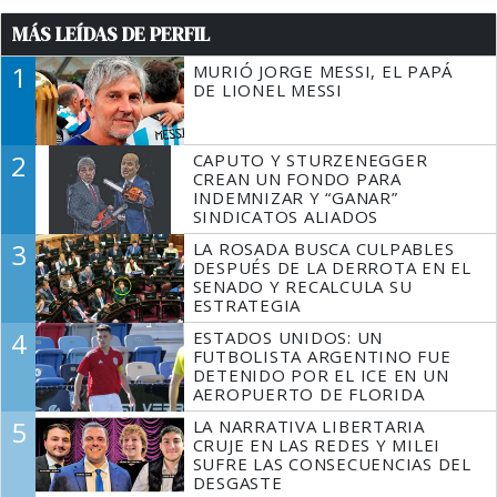
MÁS LEÍDAS DE PERFIL
1
MURIÓ JORGE MESSI, EL PAPÁ
DE LIONEL MESSI
2
CAPUTO Y STURZENEGGER
CREAN UN FONDO PARA
INDEMNIZAR Y “GANAR”
SINDICATOS ALIADOS
3
LA ROSADA BUSCA CULPABLES
DESPUÉS DE LA DERROTA EN EL
SENADO Y RECALCULA SU
ESTRATEGIA
4
ESTADOS UNIDOS: UN
FUTBOLISTA ARGENTINO FUE
DETENIDO POR EL ICE EN UN
AEROPUERTO DE FLORIDA
5
LA NARRATIVA LIBERTARIA
CRUJE EN LAS REDES Y MILEI
SUFRE LAS CONSECUENCIAS DEL
DESGASTE