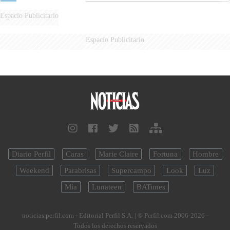
Espacio Publicitario
Espacio Publicitario
Diario Perfil
Caras
Marie Claire
Fortuna
Hombre
Weekend
Parabrisas
Supercampo
Look
Luz
Mía
Lunateen
BATimes
noticias.perfil.com - Editorial Perfil S.A.
| © Perfil.com 2006-2026 -
Todos los derechos reservados