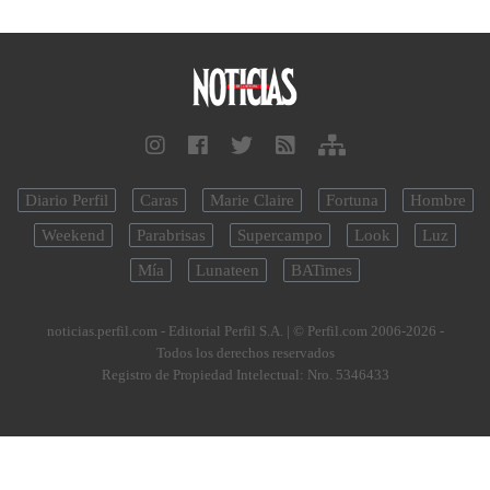
Diario Perfil
Caras
Marie Claire
Fortuna
Hombre
Weekend
Parabrisas
Supercampo
Look
Luz
Mía
Lunateen
BATimes
noticias.perfil.com - Editorial Perfil S.A.
| © Perfil.com 2006-2026 -
Todos los derechos reservados
Registro de Propiedad Intelectual: Nro. 5346433