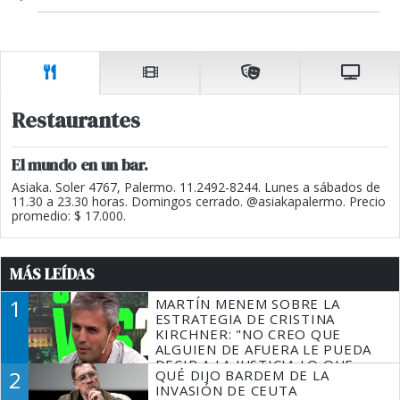
Restaurantes
El mundo en un bar.
Asiaka. Soler 4767, Palermo. 11.2492-8244. Lunes a sábados de
11.30 a 23.30 horas. Domingos cerrado. @asiakapalermo. Precio
promedio: $ 17.000.
MÁS LEÍDAS
1
MARTÍN MENEM SOBRE LA
ESTRATEGIA DE CRISTINA
KIRCHNER: "NO CREO QUE
ALGUIEN DE AFUERA LE PUEDA
DECIR A LA JUSTICIA LO QUE
2
QUÉ DIJO BARDEM DE LA
TIENE QUE HACER"
INVASIÓN DE CEUTA