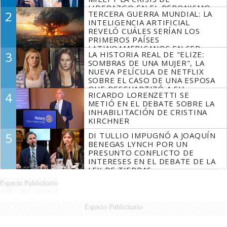
LIDERAZGO EN EL PERONISMO
2
TERCERA GUERRA MUNDIAL: LA
INTELIGENCIA ARTIFICIAL
REVELÓ CUÁLES SERÍAN LOS
PRIMEROS PAÍSES
LATINOAMERICANOS EN SER
3
LA HISTORIA REAL DE "ELIZE:
DERROTADOS
SOMBRAS DE UNA MUJER", LA
NUEVA PELÍCULA DE NETFLIX
SOBRE EL CASO DE UNA ESPOSA
QUE DESCUARTIZÓ A SU
4
RICARDO LORENZETTI SE
MARIDO
METIÓ EN EL DEBATE SOBRE LA
INHABILITACIÓN DE CRISTINA
KIRCHNER
5
DI TULLIO IMPUGNÓ A JOAQUÍN
BENEGAS LYNCH POR UN
PRESUNTO CONFLICTO DE
INTERESES EN EL DEBATE DE LA
LEY DE TIERRAS
Espacio Publicitario
Espacio Publicitario