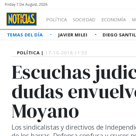
Friday 7 De August, 2026
POLÍTICA
SOCIEDAD
ECONOMÍA
M
TEMAS DEL DÍA
JAVIER MILEI
DIEGO SANTI
POLÍTICA |
17-10-2018 11:53
Escuchas judic
dudas envuelv
Moyano
Los sindicalistas y directivos de Indepen
de los barras. Defensa confusa y cruces po