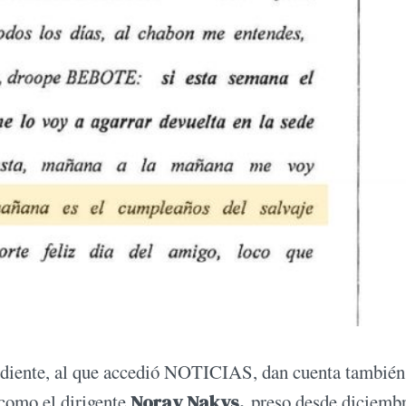
pediente, al que accedió NOTICIAS, dan cuenta también
como el dirigente
Noray Nakys,
preso desde diciembr