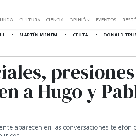
UNDO
CULTURA
CIENCIA
OPINIÓN
EVENTOS
REST
LLI
MARTÍN MENEM
CEUTA
DONALD TRU
iales, presiones
en a Hugo y Pab
diente aparecen en las conversaciones telefóni
líticos.