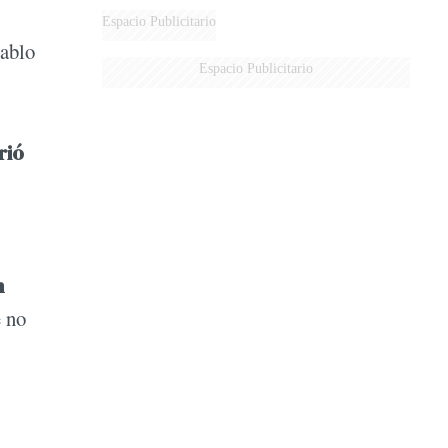
DERROTADOS
Espacio Publicitario
Pablo
Espacio Publicitario
rió
n
e no