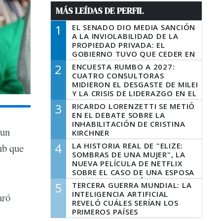
MÁS LEÍDAS DE PERFIL
1
EL SENADO DIO MEDIA SANCIÓN
A LA INVIOLABILIDAD DE LA
PROPIEDAD PRIVADA: EL
GOBIERNO TUVO QUE CEDER EN
LA LEY DEL MANEJO DEL FUEGO
2
ENCUESTA RUMBO A 2027:
CUATRO CONSULTORAS
MIDIERON EL DESGASTE DE MILEI
Y LA CRISIS DE LIDERAZGO EN EL
PERONISMO
3
RICARDO LORENZETTI SE METIÓ
EN EL DEBATE SOBRE LA
INHABILITACIÓN DE CRISTINA
 un
KIRCHNER
4
LA HISTORIA REAL DE "ELIZE:
lub que
SOMBRAS DE UNA MUJER", LA
NUEVA PELÍCULA DE NETFLIX
SOBRE EL CASO DE UNA ESPOSA
QUE DESCUARTIZÓ A SU
5
TERCERA GUERRA MUNDIAL: LA
MARIDO
INTELIGENCIA ARTIFICIAL
aró
REVELÓ CUÁLES SERÍAN LOS
PRIMEROS PAÍSES
LATINOAMERICANOS EN SER