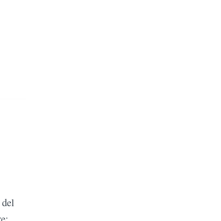
 del
e;