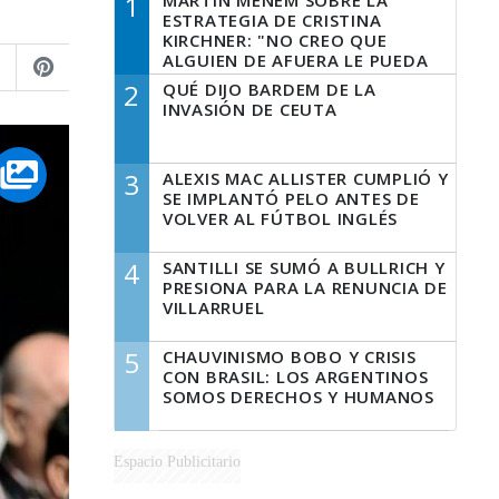
1
MARTÍN MENEM SOBRE LA
ESTRATEGIA DE CRISTINA
KIRCHNER: "NO CREO QUE
ALGUIEN DE AFUERA LE PUEDA
DECIR A LA JUSTICIA LO QUE
2
QUÉ DIJO BARDEM DE LA
TIENE QUE HACER"
INVASIÓN DE CEUTA
3
ALEXIS MAC ALLISTER CUMPLIÓ Y
SE IMPLANTÓ PELO ANTES DE
VOLVER AL FÚTBOL INGLÉS
4
SANTILLI SE SUMÓ A BULLRICH Y
PRESIONA PARA LA RENUNCIA DE
VILLARRUEL
5
CHAUVINISMO BOBO Y CRISIS
CON BRASIL: LOS ARGENTINOS
SOMOS DERECHOS Y HUMANOS
Espacio Publicitario