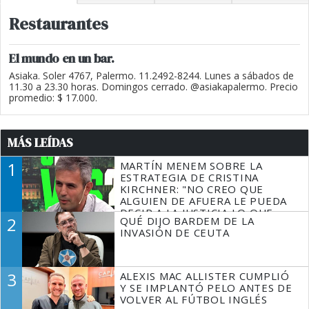
Restaurantes
El mundo en un bar.
Asiaka. Soler 4767, Palermo. 11.2492-8244. Lunes a sábados de
11.30 a 23.30 horas. Domingos cerrado. @asiakapalermo. Precio
promedio: $ 17.000.
MÁS LEÍDAS
1
MARTÍN MENEM SOBRE LA
ESTRATEGIA DE CRISTINA
KIRCHNER: "NO CREO QUE
ALGUIEN DE AFUERA LE PUEDA
DECIR A LA JUSTICIA LO QUE
2
QUÉ DIJO BARDEM DE LA
TIENE QUE HACER"
INVASIÓN DE CEUTA
3
ALEXIS MAC ALLISTER CUMPLIÓ
Y SE IMPLANTÓ PELO ANTES DE
VOLVER AL FÚTBOL INGLÉS