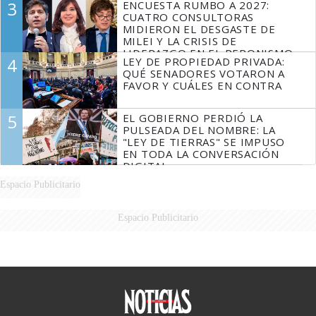
3
ENCUESTA RUMBO A 2027:
FUEGO
CUATRO CONSULTORAS
MIDIERON EL DESGASTE DE
MILEI Y LA CRISIS DE
LIDERAZGO EN EL PERONISMO
4
LEY DE PROPIEDAD PRIVADA:
QUÉ SENADORES VOTARON A
FAVOR Y CUÁLES EN CONTRA
5
EL GOBIERNO PERDIÓ LA
PULSEADA DEL NOMBRE: LA
"LEY DE TIERRAS" SE IMPUSO
EN TODA LA CONVERSACIÓN
DIGITAL
Espacio Publicitario
Espacio Publicitario