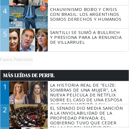
4
CHAUVINISMO BOBO Y CRISIS
CON BRASIL: LOS ARGENTINOS
SOMOS DERECHOS Y HUMANOS
5
SANTILLI SE SUMÓ A BULLRICH
Y PRESIONA PARA LA RENUNCIA
DE VILLARRUEL
Espacio Publicitario
MÁS LEÍDAS DE PERFIL
1
LA HISTORIA REAL DE "ELIZE:
SOMBRAS DE UNA MUJER", LA
NUEVA PELÍCULA DE NETFLIX
SOBRE EL CASO DE UNA ESPOSA
QUE DESCUARTIZÓ A SU
2
EL SENADO DIO MEDIA SANCIÓN
MARIDO
A LA INVIOLABILIDAD DE LA
PROPIEDAD PRIVADA: EL
GOBIERNO TUVO QUE CEDER
EN LA LEY DEL MANEJO DEL