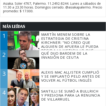
Asiaka. Soler 4767, Palermo. 11.2492-8244. Lunes a sábados de
11.30 a 23.30 horas. Domingos cerrado. @asiakapalermo. Precio
promedio: $ 17.000.
MÁS LEÍDAS
1
MARTÍN MENEM SOBRE LA
ESTRATEGIA DE CRISTINA
KIRCHNER: "NO CREO QUE
ALGUIEN DE AFUERA LE PUEDA
DECIR A LA JUSTICIA LO QUE
2
QUÉ DIJO BARDEM DE LA
TIENE QUE HACER"
INVASIÓN DE CEUTA
3
ALEXIS MAC ALLISTER CUMPLIÓ
Y SE IMPLANTÓ PELO ANTES DE
VOLVER AL FÚTBOL INGLÉS
4
SANTILLI SE SUMÓ A BULLRICH
Y PRESIONA PARA LA RENUNCIA
DE VILLARRUEL