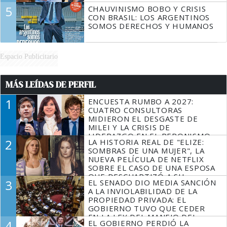
5
CHAUVINISMO BOBO Y CRISIS
CON BRASIL: LOS ARGENTINOS
SOMOS DERECHOS Y HUMANOS
Espacio Publicitario
MÁS LEÍDAS DE PERFIL
1
ENCUESTA RUMBO A 2027:
CUATRO CONSULTORAS
MIDIERON EL DESGASTE DE
MILEI Y LA CRISIS DE
LIDERAZGO EN EL PERONISMO
2
LA HISTORIA REAL DE "ELIZE:
SOMBRAS DE UNA MUJER", LA
NUEVA PELÍCULA DE NETFLIX
SOBRE EL CASO DE UNA ESPOSA
QUE DESCUARTIZÓ A SU
3
EL SENADO DIO MEDIA SANCIÓN
MARIDO
A LA INVIOLABILIDAD DE LA
PROPIEDAD PRIVADA: EL
GOBIERNO TUVO QUE CEDER
EN LA LEY DEL MANEJO DEL
4
EL GOBIERNO PERDIÓ LA
FUEGO