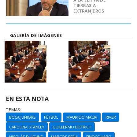
TIERRAS A
EXTRANJEROS
GALERÍA DE IMÁGENES
EN ESTA NOTA
TEMAS:
BOCA JUNIORS
FÚTBOL
MAURICIO MACRI
RIVER
CAROLINA STANLEY
GUILLERMO DIETRICH
NICOLÁS DUJOVNE
MARCOS PEÑA
FINOCCHIARO