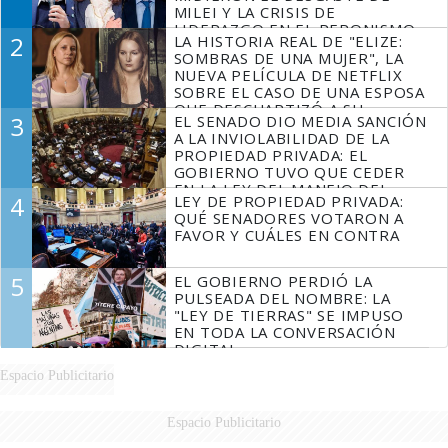
MILEI Y LA CRISIS DE
LIDERAZGO EN EL PERONISMO
2
LA HISTORIA REAL DE "ELIZE:
SOMBRAS DE UNA MUJER", LA
NUEVA PELÍCULA DE NETFLIX
SOBRE EL CASO DE UNA ESPOSA
QUE DESCUARTIZÓ A SU
3
EL SENADO DIO MEDIA SANCIÓN
MARIDO
A LA INVIOLABILIDAD DE LA
PROPIEDAD PRIVADA: EL
GOBIERNO TUVO QUE CEDER
EN LA LEY DEL MANEJO DEL
4
LEY DE PROPIEDAD PRIVADA:
FUEGO
QUÉ SENADORES VOTARON A
FAVOR Y CUÁLES EN CONTRA
5
EL GOBIERNO PERDIÓ LA
PULSEADA DEL NOMBRE: LA
"LEY DE TIERRAS" SE IMPUSO
EN TODA LA CONVERSACIÓN
DIGITAL
Espacio Publicitario
Espacio Publicitario