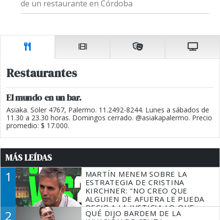
de un restaurante en Córdoba
Restaurantes
El mundo en un bar.
Asiaka. Soler 4767, Palermo. 11.2492-8244. Lunes a sábados de
11.30 a 23.30 horas. Domingos cerrado. @asiakapalermo. Precio
promedio: $ 17.000.
MÁS LEÍDAS
1
MARTÍN MENEM SOBRE LA
ESTRATEGIA DE CRISTINA
KIRCHNER: "NO CREO QUE
ALGUIEN DE AFUERA LE PUEDA
DECIR A LA JUSTICIA LO QUE
2
QUÉ DIJO BARDEM DE LA
TIENE QUE HACER"