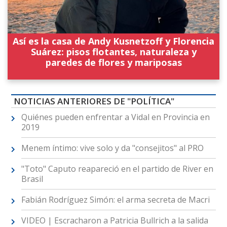
Así es la casa de Andy Kusnetzoff y Florencia
Suárez: pisos flotantes, naturaleza y
paredes de flores y mariposas
NOTICIAS ANTERIORES DE "POLÍTICA"
Quiénes pueden enfrentar a Vidal en Provincia en
2019
Menem íntimo: vive solo y da "consejitos" al PRO
"Toto" Caputo reapareció en el partido de River en
Brasil
Fabián Rodríguez Simón: el arma secreta de Macri
VIDEO | Escracharon a Patricia Bullrich a la salida