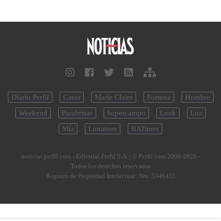
Diario Perfil
Caras
Marie Claire
Fortuna
Hombre
Weekend
Parabrisas
Supercampo
Look
Luz
Mía
Lunateen
BATimes
noticias.perfil.com - Editorial Perfil S.A.
| © Perfil.com 2006-2026 -
Todos los derechos reservados
Registro de Propiedad Intelectual: Nro. 5346433