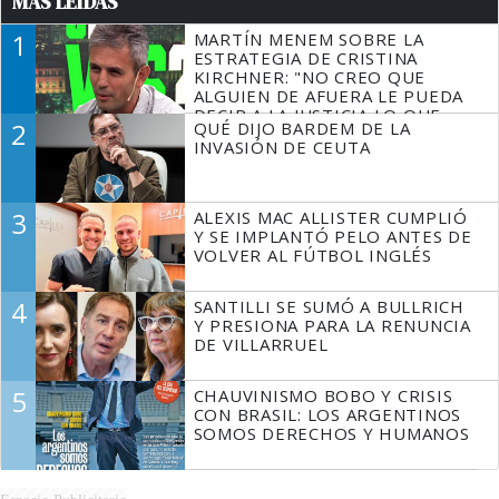
MÁS LEÍDAS
1
MARTÍN MENEM SOBRE LA
ESTRATEGIA DE CRISTINA
KIRCHNER: "NO CREO QUE
ALGUIEN DE AFUERA LE PUEDA
DECIR A LA JUSTICIA LO QUE
2
QUÉ DIJO BARDEM DE LA
TIENE QUE HACER"
INVASIÓN DE CEUTA
3
ALEXIS MAC ALLISTER CUMPLIÓ
Y SE IMPLANTÓ PELO ANTES DE
VOLVER AL FÚTBOL INGLÉS
4
SANTILLI SE SUMÓ A BULLRICH
Y PRESIONA PARA LA RENUNCIA
DE VILLARRUEL
5
CHAUVINISMO BOBO Y CRISIS
CON BRASIL: LOS ARGENTINOS
SOMOS DERECHOS Y HUMANOS