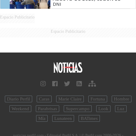
DNI
Espacio Publicitario
Espacio Publicitario
Diario Perfil
Caras
Marie Claire
Fortuna
Hombre
Weekend
Parabrisas
Supercampo
Look
Luz
Mía
Lunateen
BATimes
noticias.perfil.com - Editorial Perfil S.A.
| © Perfil.com 2006-2026 -