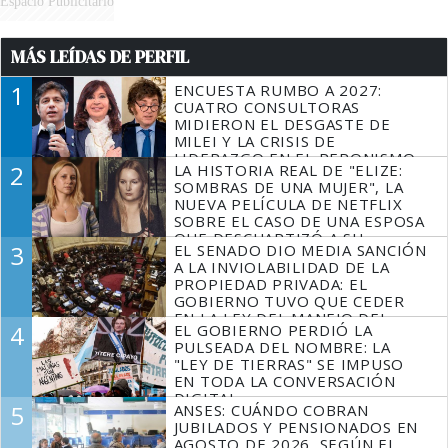
Espacio Publicitario
MÁS LEÍDAS DE PERFIL
1
ENCUESTA RUMBO A 2027:
CUATRO CONSULTORAS
MIDIERON EL DESGASTE DE
MILEI Y LA CRISIS DE
LIDERAZGO EN EL PERONISMO
2
LA HISTORIA REAL DE "ELIZE:
SOMBRAS DE UNA MUJER", LA
NUEVA PELÍCULA DE NETFLIX
SOBRE EL CASO DE UNA ESPOSA
QUE DESCUARTIZÓ A SU
3
EL SENADO DIO MEDIA SANCIÓN
MARIDO
A LA INVIOLABILIDAD DE LA
PROPIEDAD PRIVADA: EL
GOBIERNO TUVO QUE CEDER
EN LA LEY DEL MANEJO DEL
4
EL GOBIERNO PERDIÓ LA
FUEGO
PULSEADA DEL NOMBRE: LA
"LEY DE TIERRAS" SE IMPUSO
EN TODA LA CONVERSACIÓN
DIGITAL
5
ANSES: CUÁNDO COBRAN
JUBILADOS Y PENSIONADOS EN
AGOSTO DE 2026, SEGÚN EL