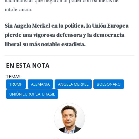
nacionalistas que llegaron al poder con banderas de
intolerancia.
Sin Angela Merkel en la política, la Unión Europea
pierde una vigorosa defensora y la democracia
liberal su más notable estadista.
EN ESTA NOTA
TEMAS:
TRUMP
ALEMANIA
ANGELA MERKEL
BOLSONARO
UNIÓN EUROPEA. BRASIL