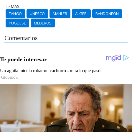
TEMAS:
TANGO
UNESCO
MAHLER
ALGERI
BANDONEÓN
PUGLIESE
MEDEROS
Comentarios