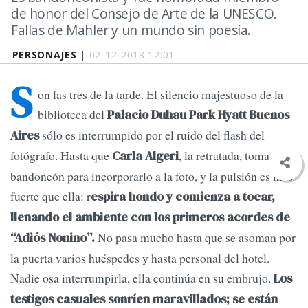
de honor del Consejo de Arte de la UNESCO.
Fallas de Mahler y un mundo sin poesía.
PERSONAJES |
02-12-2018 12:01
S
on las tres de la tarde. El silencio majestuoso de la
biblioteca del
Palacio Duhau Park Hyatt Buenos
sólo es interrumpido por el ruido del flash del
Aires
fotógrafo. Hasta que
, la retratada, toma su
Carla Algeri
bandoneón para incorporarlo a la foto, y la pulsión es más
fuerte que ella: r
espira hondo y comienza a tocar,
llenando el ambiente con los primeros acordes de
No pasa mucho hasta que se asoman por
“Adiós Nonino”.
la puerta varios huéspedes y hasta personal del hotel.
Nadie osa interrumpirla, ella continúa en su embrujo.
Los
testigos casuales sonríen maravillados; se están