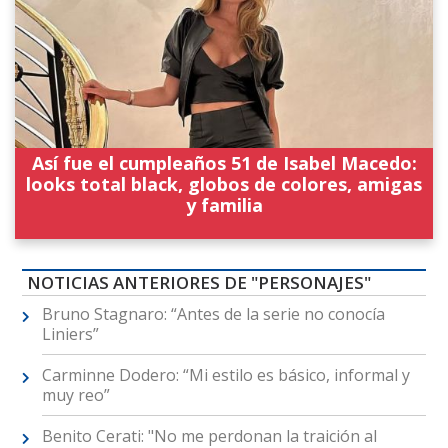
Así fue el cumpleaños 51 de Isabel Macedo:
looks total black, globos de colores, amigas
y familia
NOTICIAS ANTERIORES DE "PERSONAJES"
Bruno Stagnaro: “Antes de la serie no conocía
Liniers”
Carminne Dodero: “Mi estilo es básico, informal y
muy reo”
Benito Cerati: "No me perdonan la traición al