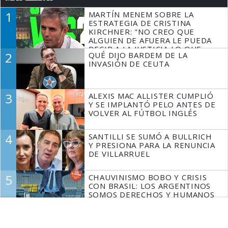
1
MARTÍN MENEM SOBRE LA
ESTRATEGIA DE CRISTINA
KIRCHNER: "NO CREO QUE
ALGUIEN DE AFUERA LE PUEDA
DECIR A LA JUSTICIA LO QUE
2
QUÉ DIJO BARDEM DE LA
TIENE QUE HACER"
INVASIÓN DE CEUTA
3
ALEXIS MAC ALLISTER CUMPLIÓ
Y SE IMPLANTÓ PELO ANTES DE
VOLVER AL FÚTBOL INGLÉS
4
SANTILLI SE SUMÓ A BULLRICH
Y PRESIONA PARA LA RENUNCIA
DE VILLARRUEL
5
CHAUVINISMO BOBO Y CRISIS
CON BRASIL: LOS ARGENTINOS
SOMOS DERECHOS Y HUMANOS
Espacio Publicitario