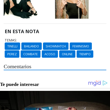
EN ESTA NOTA
TEMAS:
TINELLI
BAILANDO
SHOWMATCH
FEMINISMO
PEREZ
COMBATE
ACOSO
ONLINE
TIEMPO
Comentarios