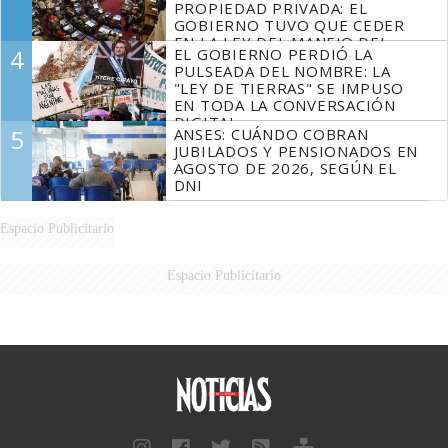
PROPIEDAD PRIVADA: EL
GOBIERNO TUVO QUE CEDER
EN LA LEY DEL MANEJO DEL
4
EL GOBIERNO PERDIÓ LA
FUEGO
PULSEADA DEL NOMBRE: LA
"LEY DE TIERRAS" SE IMPUSO
EN TODA LA CONVERSACIÓN
DIGITAL
5
ANSES: CUÁNDO COBRAN
JUBILADOS Y PENSIONADOS EN
AGOSTO DE 2026, SEGÚN EL
DNI
Espacio Publicitario
Espacio Publicitario