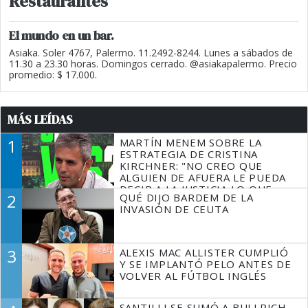
Restaurantes
El mundo en un bar.
Asiaka. Soler 4767, Palermo. 11.2492-8244. Lunes a sábados de
11.30 a 23.30 horas. Domingos cerrado. @asiakapalermo. Precio
promedio: $ 17.000.
MÁS LEÍDAS
1
MARTÍN MENEM SOBRE LA
ESTRATEGIA DE CRISTINA
KIRCHNER: "NO CREO QUE
ALGUIEN DE AFUERA LE PUEDA
DECIR A LA JUSTICIA LO QUE
2
QUÉ DIJO BARDEM DE LA
TIENE QUE HACER"
INVASIÓN DE CEUTA
3
ALEXIS MAC ALLISTER CUMPLIÓ
Y SE IMPLANTÓ PELO ANTES DE
VOLVER AL FÚTBOL INGLÉS
SANTILLI SE SUMÓ A BULLRICH