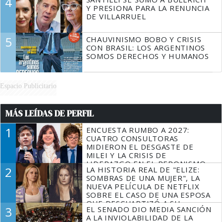
4
Y PRESIONA PARA LA RENUNCIA
DE VILLARRUEL
5
CHAUVINISMO BOBO Y CRISIS
CON BRASIL: LOS ARGENTINOS
SOMOS DERECHOS Y HUMANOS
Espacio Publicitario
MÁS LEÍDAS DE PERFIL
1
ENCUESTA RUMBO A 2027:
CUATRO CONSULTORAS
MIDIERON EL DESGASTE DE
MILEI Y LA CRISIS DE
LIDERAZGO EN EL PERONISMO
2
LA HISTORIA REAL DE "ELIZE:
SOMBRAS DE UNA MUJER", LA
NUEVA PELÍCULA DE NETFLIX
SOBRE EL CASO DE UNA ESPOSA
QUE DESCUARTIZÓ A SU
3
EL SENADO DIO MEDIA SANCIÓN
MARIDO
A LA INVIOLABILIDAD DE LA