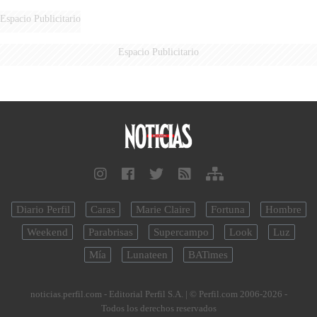
CELEBRACIÓN DE LA FUERZA
AÉREA
Espacio Publicitario
Espacio Publicitario
Diario Perfil
Caras
Marie Claire
Fortuna
Hombre
Weekend
Parabrisas
Supercampo
Look
Luz
Mía
Lunateen
BATimes
noticias.perfil.com - Editorial Perfil S.A.
| © Perfil.com 2006-2026 -
Todos los derechos reservados