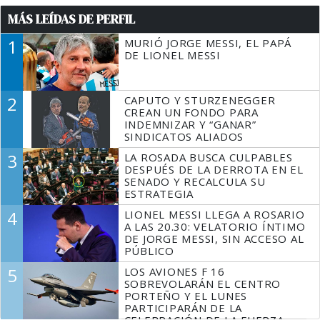
MÁS LEÍDAS DE PERFIL
1
MURIÓ JORGE MESSI, EL PAPÁ
DE LIONEL MESSI
2
CAPUTO Y STURZENEGGER
CREAN UN FONDO PARA
INDEMNIZAR Y “GANAR”
SINDICATOS ALIADOS
3
LA ROSADA BUSCA CULPABLES
DESPUÉS DE LA DERROTA EN EL
SENADO Y RECALCULA SU
ESTRATEGIA
4
LIONEL MESSI LLEGA A ROSARIO
A LAS 20.30: VELATORIO ÍNTIMO
DE JORGE MESSI, SIN ACCESO AL
PÚBLICO
5
LOS AVIONES F 16
SOBREVOLARÁN EL CENTRO
PORTEÑO Y EL LUNES
PARTICIPARÁN DE LA