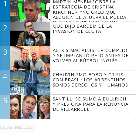
1
MARTÍN MENEM SOBRE LA
ESTRATEGIA DE CRISTINA
KIRCHNER: "NO CREO QUE
ALGUIEN DE AFUERA LE PUEDA
DECIR A LA JUSTICIA LO QUE
2
QUÉ DIJO BARDEM DE LA
TIENE QUE HACER"
INVASIÓN DE CEUTA
3
ALEXIS MAC ALLISTER CUMPLIÓ
Y SE IMPLANTÓ PELO ANTES DE
VOLVER AL FÚTBOL INGLÉS
4
CHAUVINISMO BOBO Y CRISIS
CON BRASIL: LOS ARGENTINOS
SOMOS DERECHOS Y HUMANOS
5
SANTILLI SE SUMÓ A BULLRICH
Y PRESIONA PARA LA RENUNCIA
DE VILLARRUEL
Espacio Publicitario