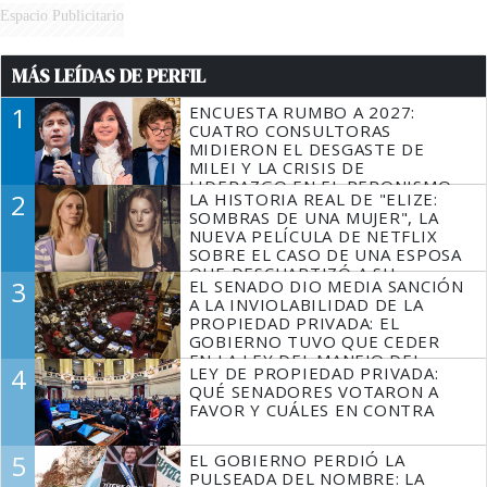
Espacio Publicitario
MÁS LEÍDAS DE PERFIL
1
ENCUESTA RUMBO A 2027:
CUATRO CONSULTORAS
MIDIERON EL DESGASTE DE
MILEI Y LA CRISIS DE
LIDERAZGO EN EL PERONISMO
2
LA HISTORIA REAL DE "ELIZE:
SOMBRAS DE UNA MUJER", LA
NUEVA PELÍCULA DE NETFLIX
SOBRE EL CASO DE UNA ESPOSA
QUE DESCUARTIZÓ A SU
3
EL SENADO DIO MEDIA SANCIÓN
MARIDO
A LA INVIOLABILIDAD DE LA
PROPIEDAD PRIVADA: EL
GOBIERNO TUVO QUE CEDER
EN LA LEY DEL MANEJO DEL
4
LEY DE PROPIEDAD PRIVADA:
FUEGO
QUÉ SENADORES VOTARON A
FAVOR Y CUÁLES EN CONTRA
5
EL GOBIERNO PERDIÓ LA
PULSEADA DEL NOMBRE: LA