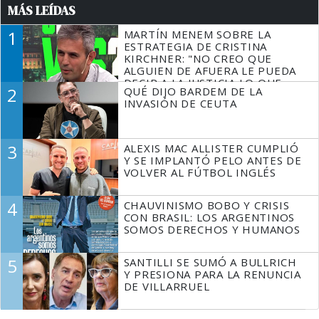
MÁS LEÍDAS
1
MARTÍN MENEM SOBRE LA
ESTRATEGIA DE CRISTINA
KIRCHNER: "NO CREO QUE
ALGUIEN DE AFUERA LE PUEDA
DECIR A LA JUSTICIA LO QUE
2
QUÉ DIJO BARDEM DE LA
TIENE QUE HACER"
INVASIÓN DE CEUTA
3
ALEXIS MAC ALLISTER CUMPLIÓ
Y SE IMPLANTÓ PELO ANTES DE
VOLVER AL FÚTBOL INGLÉS
4
CHAUVINISMO BOBO Y CRISIS
CON BRASIL: LOS ARGENTINOS
SOMOS DERECHOS Y HUMANOS
5
SANTILLI SE SUMÓ A BULLRICH
Y PRESIONA PARA LA RENUNCIA
DE VILLARRUEL