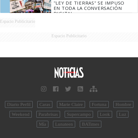
"LEY DE TIERRAS" SE IMPUSO
EN TODA LA CONVERSACIÓN
DIGITAL
Espacio Publicitario
Espacio Publicitario
Diario Perfil
Caras
Marie Claire
Fortuna
Hombre
Weekend
Parabrisas
Supercampo
Look
Luz
Mía
Lunateen
BATimes