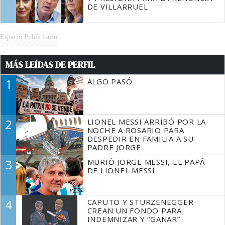
DE VILLARRUEL
Espacio Publicitario
MÁS LEÍDAS DE PERFIL
1
ALGO PASÓ
2
LIONEL MESSI ARRIBÓ POR LA
NOCHE A ROSARIO PARA
DESPEDIR EN FAMILIA A SU
PADRE JORGE
3
MURIÓ JORGE MESSI, EL PAPÁ
DE LIONEL MESSI
4
CAPUTO Y STURZENEGGER
CREAN UN FONDO PARA
INDEMNIZAR Y “GANAR”