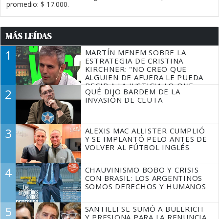
promedio: $ 17.000.
MÁS LEÍDAS
1
MARTÍN MENEM SOBRE LA
ESTRATEGIA DE CRISTINA
KIRCHNER: "NO CREO QUE
ALGUIEN DE AFUERA LE PUEDA
DECIR A LA JUSTICIA LO QUE
2
QUÉ DIJO BARDEM DE LA
TIENE QUE HACER"
INVASIÓN DE CEUTA
3
ALEXIS MAC ALLISTER CUMPLIÓ
Y SE IMPLANTÓ PELO ANTES DE
VOLVER AL FÚTBOL INGLÉS
4
CHAUVINISMO BOBO Y CRISIS
CON BRASIL: LOS ARGENTINOS
SOMOS DERECHOS Y HUMANOS
5
SANTILLI SE SUMÓ A BULLRICH
Y PRESIONA PARA LA RENUNCIA