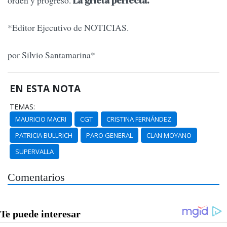
orden y progreso.
La grieta perfecta.
*Editor Ejecutivo de NOTICIAS.
por Silvio Santamarina*
EN ESTA NOTA
TEMAS:
MAURICIO MACRI
CGT
CRISTINA FERNÁNDEZ
PATRICIA BULLRICH
PARO GENERAL
CLAN MOYANO
SUPERVALLA
Comentarios