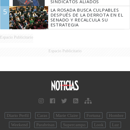
SINDICATOS ALIADOS
5
LA ROSADA BUSCA CULPABLES
DESPUÉS DE LA DERROTA EN EL
SENADO Y RECALCULA SU
ESTRATEGIA
Espacio Publicitario
Espacio Publicitario
Diario Perfil
Caras
Marie Claire
Fortuna
Hombre
Weekend
Parabrisas
Supercampo
Look
Luz