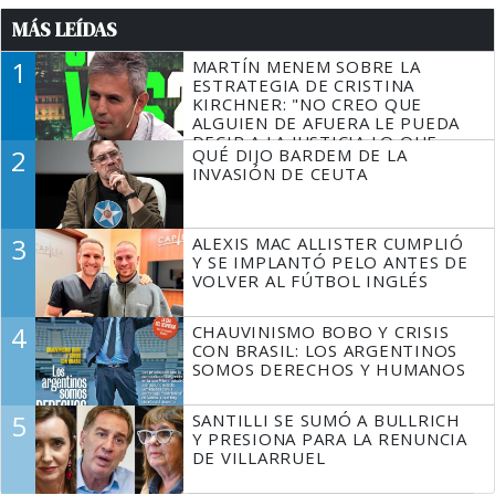
MÁS LEÍDAS
1
MARTÍN MENEM SOBRE LA
ESTRATEGIA DE CRISTINA
KIRCHNER: "NO CREO QUE
ALGUIEN DE AFUERA LE PUEDA
DECIR A LA JUSTICIA LO QUE
2
QUÉ DIJO BARDEM DE LA
TIENE QUE HACER"
INVASIÓN DE CEUTA
3
ALEXIS MAC ALLISTER CUMPLIÓ
Y SE IMPLANTÓ PELO ANTES DE
VOLVER AL FÚTBOL INGLÉS
4
CHAUVINISMO BOBO Y CRISIS
CON BRASIL: LOS ARGENTINOS
SOMOS DERECHOS Y HUMANOS
5
SANTILLI SE SUMÓ A BULLRICH
Y PRESIONA PARA LA RENUNCIA
DE VILLARRUEL