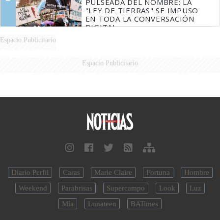
PULSEADA DEL NOMBRE: LA
"LEY DE TIERRAS" SE IMPUSO
EN TODA LA CONVERSACIÓN
DIGITAL
Espacio Publicitario
Espacio Publicitario
Diario Perfil
Caras
Marie Claire
Fortuna
Hombre
Weekend
Parabrisas
Supercampo
Look
Luz
Mía
Lunateen
BATimes