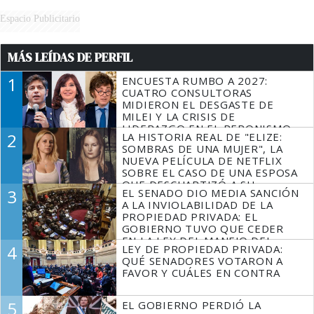
Espacio Publicitario
MÁS LEÍDAS DE PERFIL
1
ENCUESTA RUMBO A 2027:
CUATRO CONSULTORAS
MIDIERON EL DESGASTE DE
MILEI Y LA CRISIS DE
LIDERAZGO EN EL PERONISMO
2
LA HISTORIA REAL DE "ELIZE:
SOMBRAS DE UNA MUJER", LA
NUEVA PELÍCULA DE NETFLIX
SOBRE EL CASO DE UNA ESPOSA
QUE DESCUARTIZÓ A SU
3
EL SENADO DIO MEDIA SANCIÓN
MARIDO
A LA INVIOLABILIDAD DE LA
PROPIEDAD PRIVADA: EL
GOBIERNO TUVO QUE CEDER
EN LA LEY DEL MANEJO DEL
4
LEY DE PROPIEDAD PRIVADA:
FUEGO
QUÉ SENADORES VOTARON A
FAVOR Y CUÁLES EN CONTRA
5
EL GOBIERNO PERDIÓ LA