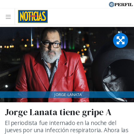
JORGE-LANATA
Jorge Lanata tiene gripe A
El periodista fue internado en la noche del
jueves por una infección respiratoria. Ahora las