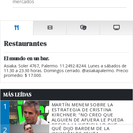
mercados
Restaurantes
El mundo en un bar.
Asiaka. Soler 4767, Palermo. 11.2492-8244. Lunes a sábados de
11.30 a 23.30 horas. Domingos cerrado. @asiakapalermo. Precio
promedio: $ 17.000.
MÁS LEÍDAS
1
MARTÍN MENEM SOBRE LA
ESTRATEGIA DE CRISTINA
KIRCHNER: "NO CREO QUE
ALGUIEN DE AFUERA LE PUEDA
DECIR A LA JUSTICIA LO QUE
2
QUÉ DIJO BARDEM DE LA
TIENE QUE HACER"