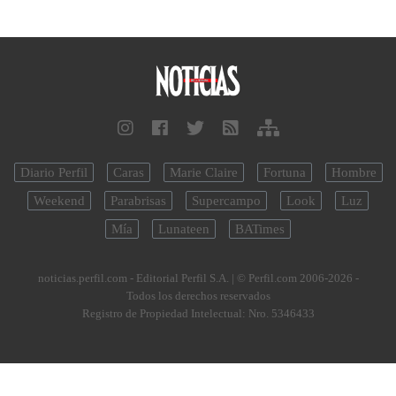
Diario Perfil
Caras
Marie Claire
Fortuna
Hombre
Weekend
Parabrisas
Supercampo
Look
Luz
Mía
Lunateen
BATimes
noticias.perfil.com - Editorial Perfil S.A.
| © Perfil.com 2006-2026 -
Todos los derechos reservados
Registro de Propiedad Intelectual: Nro. 5346433