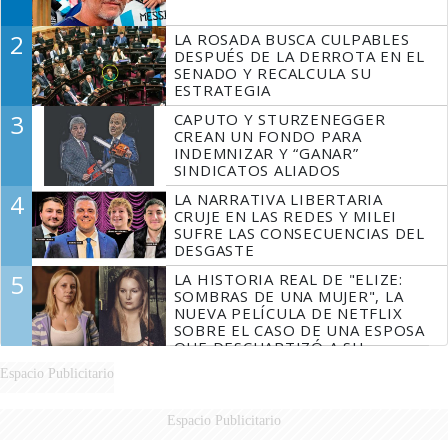
2
LA ROSADA BUSCA CULPABLES
DESPUÉS DE LA DERROTA EN EL
SENADO Y RECALCULA SU
ESTRATEGIA
3
CAPUTO Y STURZENEGGER
CREAN UN FONDO PARA
INDEMNIZAR Y “GANAR”
SINDICATOS ALIADOS
4
LA NARRATIVA LIBERTARIA
CRUJE EN LAS REDES Y MILEI
SUFRE LAS CONSECUENCIAS DEL
DESGASTE
5
LA HISTORIA REAL DE "ELIZE:
SOMBRAS DE UNA MUJER", LA
NUEVA PELÍCULA DE NETFLIX
SOBRE EL CASO DE UNA ESPOSA
QUE DESCUARTIZÓ A SU
MARIDO
Espacio Publicitario
Espacio Publicitario