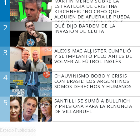
1
MARTÍN MENEM SOBRE LA
ESTRATEGIA DE CRISTINA
KIRCHNER: "NO CREO QUE
ALGUIEN DE AFUERA LE PUEDA
DECIR A LA JUSTICIA LO QUE
2
QUÉ DIJO BARDEM DE LA
TIENE QUE HACER"
INVASIÓN DE CEUTA
3
ALEXIS MAC ALLISTER CUMPLIÓ
Y SE IMPLANTÓ PELO ANTES DE
VOLVER AL FÚTBOL INGLÉS
4
CHAUVINISMO BOBO Y CRISIS
CON BRASIL: LOS ARGENTINOS
SOMOS DERECHOS Y HUMANOS
5
SANTILLI SE SUMÓ A BULLRICH
Y PRESIONA PARA LA RENUNCIA
DE VILLARRUEL
Espacio Publicitario