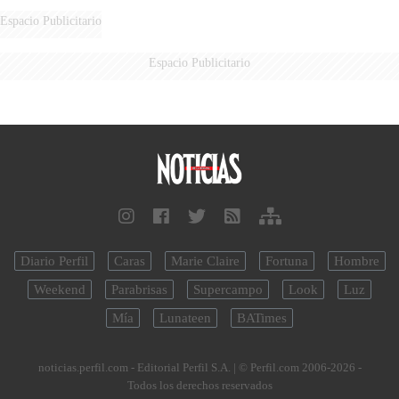
AÉREA
Espacio Publicitario
Espacio Publicitario
Diario Perfil
Caras
Marie Claire
Fortuna
Hombre
Weekend
Parabrisas
Supercampo
Look
Luz
Mía
Lunateen
BATimes
noticias.perfil.com - Editorial Perfil S.A.
| © Perfil.com 2006-2026 -
Todos los derechos reservados