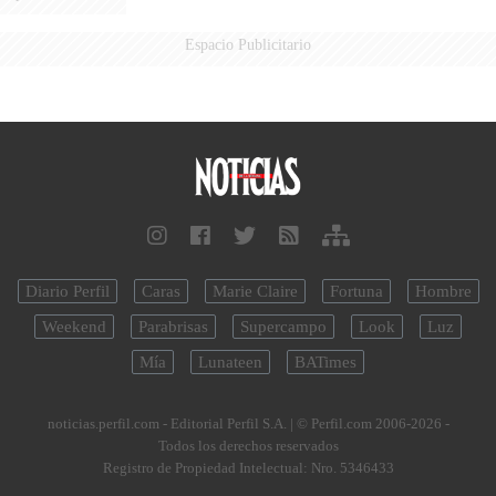
Espacio Publicitario
Diario Perfil
Caras
Marie Claire
Fortuna
Hombre
Weekend
Parabrisas
Supercampo
Look
Luz
Mía
Lunateen
BATimes
noticias.perfil.com - Editorial Perfil S.A.
| © Perfil.com 2006-2026 -
Todos los derechos reservados
Registro de Propiedad Intelectual: Nro. 5346433