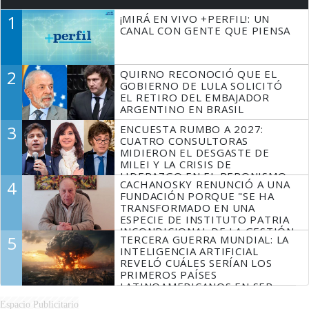
1
¡MIRÁ EN VIVO +PERFIL!: UN
CANAL CON GENTE QUE PIENSA
2
QUIRNO RECONOCIÓ QUE EL
GOBIERNO DE LULA SOLICITÓ
EL RETIRO DEL EMBAJADOR
ARGENTINO EN BRASIL
3
ENCUESTA RUMBO A 2027:
CUATRO CONSULTORAS
MIDIERON EL DESGASTE DE
MILEI Y LA CRISIS DE
LIDERAZGO EN EL PERONISMO
4
CACHANOSKY RENUNCIÓ A UNA
FUNDACIÓN PORQUE "SE HA
TRANSFORMADO EN UNA
ESPECIE DE INSTITUTO PATRIA
INCONDICIONAL DE LA GESTIÓN
5
TERCERA GUERRA MUNDIAL: LA
DE MILEI"
INTELIGENCIA ARTIFICIAL
REVELÓ CUÁLES SERÍAN LOS
PRIMEROS PAÍSES
LATINOAMERICANOS EN SER
DERROTADOS
Espacio Publicitario