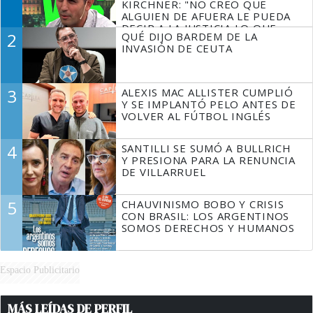
KIRCHNER: "NO CREO QUE
ALGUIEN DE AFUERA LE PUEDA
DECIR A LA JUSTICIA LO QUE
2
QUÉ DIJO BARDEM DE LA
TIENE QUE HACER"
INVASIÓN DE CEUTA
3
ALEXIS MAC ALLISTER CUMPLIÓ
Y SE IMPLANTÓ PELO ANTES DE
VOLVER AL FÚTBOL INGLÉS
4
SANTILLI SE SUMÓ A BULLRICH
Y PRESIONA PARA LA RENUNCIA
DE VILLARRUEL
5
CHAUVINISMO BOBO Y CRISIS
CON BRASIL: LOS ARGENTINOS
SOMOS DERECHOS Y HUMANOS
Espacio Publicitario
MÁS LEÍDAS DE PERFIL