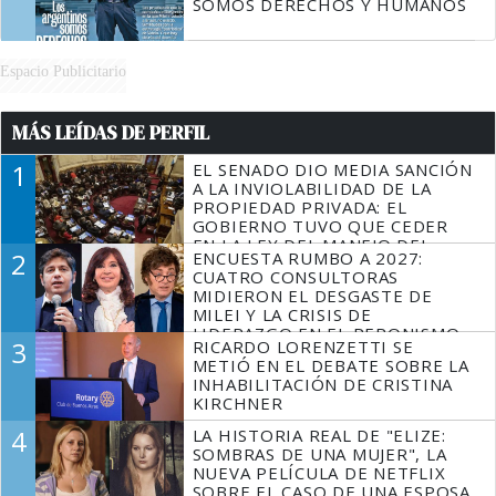
SOMOS DERECHOS Y HUMANOS
Espacio Publicitario
MÁS LEÍDAS DE PERFIL
1
EL SENADO DIO MEDIA SANCIÓN
A LA INVIOLABILIDAD DE LA
PROPIEDAD PRIVADA: EL
GOBIERNO TUVO QUE CEDER
EN LA LEY DEL MANEJO DEL
2
ENCUESTA RUMBO A 2027:
FUEGO
CUATRO CONSULTORAS
MIDIERON EL DESGASTE DE
MILEI Y LA CRISIS DE
LIDERAZGO EN EL PERONISMO
3
RICARDO LORENZETTI SE
METIÓ EN EL DEBATE SOBRE LA
INHABILITACIÓN DE CRISTINA
KIRCHNER
4
LA HISTORIA REAL DE "ELIZE:
SOMBRAS DE UNA MUJER", LA
NUEVA PELÍCULA DE NETFLIX
SOBRE EL CASO DE UNA ESPOSA