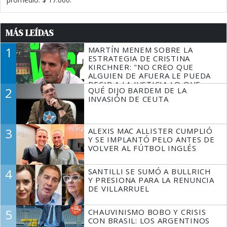
MÁS LEÍDAS
1
MARTÍN MENEM SOBRE LA
ESTRATEGIA DE CRISTINA
KIRCHNER: "NO CREO QUE
ALGUIEN DE AFUERA LE PUEDA
DECIR A LA JUSTICIA LO QUE
2
QUÉ DIJO BARDEM DE LA
TIENE QUE HACER"
INVASIÓN DE CEUTA
3
ALEXIS MAC ALLISTER CUMPLIÓ
Y SE IMPLANTÓ PELO ANTES DE
VOLVER AL FÚTBOL INGLÉS
4
SANTILLI SE SUMÓ A BULLRICH
Y PRESIONA PARA LA RENUNCIA
DE VILLARRUEL
5
CHAUVINISMO BOBO Y CRISIS
CON BRASIL: LOS ARGENTINOS