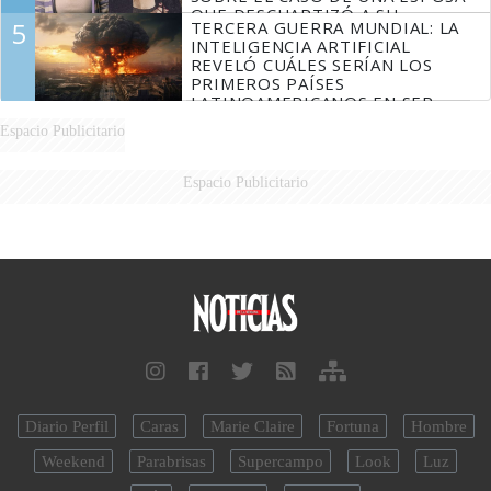
QUE DESCUARTIZÓ A SU
5
TERCERA GUERRA MUNDIAL: LA
MARIDO
INTELIGENCIA ARTIFICIAL
REVELÓ CUÁLES SERÍAN LOS
PRIMEROS PAÍSES
LATINOAMERICANOS EN SER
DERROTADOS
Espacio Publicitario
Espacio Publicitario
Diario Perfil
Caras
Marie Claire
Fortuna
Hombre
Weekend
Parabrisas
Supercampo
Look
Luz