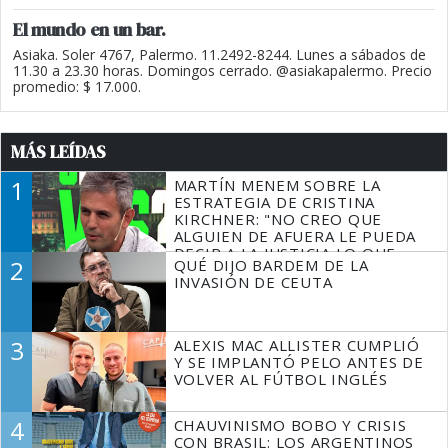
El mundo en un bar.
Asiaka. Soler 4767, Palermo. 11.2492-8244. Lunes a sábados de
11.30 a 23.30 horas. Domingos cerrado. @asiakapalermo. Precio
promedio: $ 17.000.
MÁS LEÍDAS
1
MARTÍN MENEM SOBRE LA
ESTRATEGIA DE CRISTINA
KIRCHNER: "NO CREO QUE
ALGUIEN DE AFUERA LE PUEDA
DECIR A LA JUSTICIA LO QUE
2
QUÉ DIJO BARDEM DE LA
TIENE QUE HACER"
INVASIÓN DE CEUTA
3
ALEXIS MAC ALLISTER CUMPLIÓ
Y SE IMPLANTÓ PELO ANTES DE
VOLVER AL FÚTBOL INGLÉS
4
CHAUVINISMO BOBO Y CRISIS
CON BRASIL: LOS ARGENTINOS