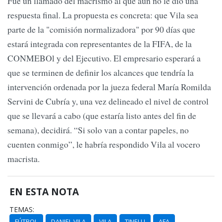
Fue un llamado del macrismo al que aún no le dio una
respuesta final. La propuesta es concreta: que Vila sea
parte de la "comisión normalizadora" por 90 días que
estará integrada con representantes de la FIFA, de la
CONMEBOl y del Ejecutivo. El empresario esperará a
que se terminen de definir los alcances que tendría la
intervención ordenada por la jueza federal María Romilda
Servini de Cubría y, una vez delineado el nivel de control
que se llevará a cabo (que estaría listo antes del fin de
semana), decidirá. “Si solo van a contar papeles, no
cuenten conmigo”, le habría respondido Vila al vocero
macrista.
EN ESTA NOTA
TEMAS:
FÚTBOL
DANIEL VILA
VILA
TINELLI
AFA