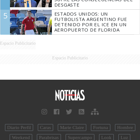
DESGASTE
5
ESTADOS UNIDOS: UN
FUTBOLISTA ARGENTINO FUE
DETENIDO POR EL ICE EN UN
AEROPUERTO DE FLORIDA
Espacio Publicitario
Espacio Publicitario
Diario Perfil
Caras
Marie Claire
Fortuna
Hombre
Weekend
Parabrisas
Supercampo
Look
Luz