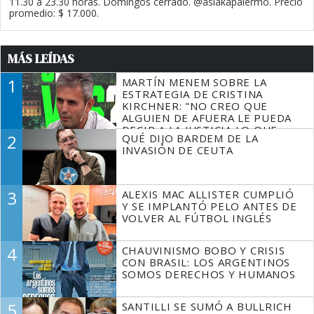
11.30 a 23.30 horas. Domingos cerrado. @asiakapalermo. Precio
promedio: $ 17.000.
MÁS LEÍDAS
1
MARTÍN MENEM SOBRE LA
ESTRATEGIA DE CRISTINA
KIRCHNER: "NO CREO QUE
ALGUIEN DE AFUERA LE PUEDA
DECIR A LA JUSTICIA LO QUE
2
QUÉ DIJO BARDEM DE LA
TIENE QUE HACER"
INVASIÓN DE CEUTA
3
ALEXIS MAC ALLISTER CUMPLIÓ
Y SE IMPLANTÓ PELO ANTES DE
VOLVER AL FÚTBOL INGLÉS
4
CHAUVINISMO BOBO Y CRISIS
CON BRASIL: LOS ARGENTINOS
SOMOS DERECHOS Y HUMANOS
5
SANTILLI SE SUMÓ A BULLRICH