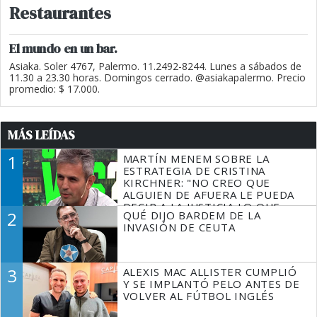
Restaurantes
El mundo en un bar.
Asiaka. Soler 4767, Palermo. 11.2492-8244. Lunes a sábados de
11.30 a 23.30 horas. Domingos cerrado. @asiakapalermo. Precio
promedio: $ 17.000.
MÁS LEÍDAS
1
MARTÍN MENEM SOBRE LA
ESTRATEGIA DE CRISTINA
KIRCHNER: "NO CREO QUE
ALGUIEN DE AFUERA LE PUEDA
DECIR A LA JUSTICIA LO QUE
2
QUÉ DIJO BARDEM DE LA
TIENE QUE HACER"
INVASIÓN DE CEUTA
3
ALEXIS MAC ALLISTER CUMPLIÓ
Y SE IMPLANTÓ PELO ANTES DE
VOLVER AL FÚTBOL INGLÉS