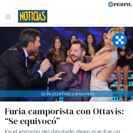
02-06-2023-TINELLI-BAILANDO
Furia camporista con Ottavis:
“Se equivocó”
En el entorno del diputado dicen que fue un