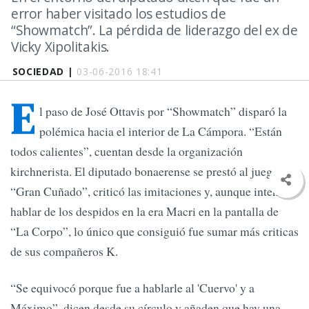
error haber visitado los estudios de
“Showmatch”. La pérdida de liderazgo del ex de
Vicky Xipolitakis.
SOCIEDAD |
03-06-2016 18:41
E
l paso de José Ottavis por “Showmatch” disparó la
polémica hacia el interior de La Cámpora. “Están
todos calientes”, cuentan desde la organización
kirchnerista. El diputado bonaerense se prestó al juego del
“Gran Cuñado”, criticó las imitaciones y, aunque intentó
hablar de los despidos en la era Macri en la pantalla de
“La Corpo”, lo único que consiguió fue sumar más criticas
de sus compañeros K.
“Se equivocó porque fue a hablarle al 'Cuervo' y a
Máximo”, dicen desde su círculo y añaden que hay una