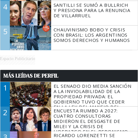
4
SANTILLI SE SUMÓ A BULLRICH
Y PRESIONA PARA LA RENUNCIA
DE VILLARRUEL
5
CHAUVINISMO BOBO Y CRISIS
CON BRASIL: LOS ARGENTINOS
SOMOS DERECHOS Y HUMANOS
Espacio Publicitario
MÁS LEÍDAS DE PERFIL
1
EL SENADO DIO MEDIA SANCIÓN
A LA INVIOLABILIDAD DE LA
PROPIEDAD PRIVADA: EL
GOBIERNO TUVO QUE CEDER
EN LA LEY DEL MANEJO DEL
2
ENCUESTA RUMBO A 2027:
FUEGO
CUATRO CONSULTORAS
MIDIERON EL DESGASTE DE
MILEI Y LA CRISIS DE
LIDERAZGO EN EL PERONISMO
3
RICARDO LORENZETTI SE