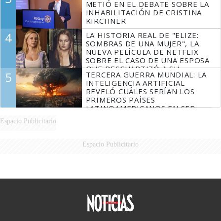
METIÓ EN EL DEBATE SOBRE LA
INHABILITACIÓN DE CRISTINA
KIRCHNER
4
LA HISTORIA REAL DE "ELIZE:
SOMBRAS DE UNA MUJER", LA
NUEVA PELÍCULA DE NETFLIX
SOBRE EL CASO DE UNA ESPOSA
QUE DESCUARTIZÓ A SU
5
TERCERA GUERRA MUNDIAL: LA
MARIDO
INTELIGENCIA ARTIFICIAL
REVELÓ CUÁLES SERÍAN LOS
PRIMEROS PAÍSES
LATINOAMERICANOS EN SER
DERROTADOS
Espacio Publicitario
Espacio Publicitario