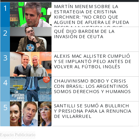
1
MARTÍN MENEM SOBRE LA
ESTRATEGIA DE CRISTINA
KIRCHNER: "NO CREO QUE
ALGUIEN DE AFUERA LE PUEDA
DECIR A LA JUSTICIA LO QUE
2
QUÉ DIJO BARDEM DE LA
TIENE QUE HACER"
INVASIÓN DE CEUTA
3
ALEXIS MAC ALLISTER CUMPLIÓ
Y SE IMPLANTÓ PELO ANTES DE
VOLVER AL FÚTBOL INGLÉS
4
CHAUVINISMO BOBO Y CRISIS
CON BRASIL: LOS ARGENTINOS
SOMOS DERECHOS Y HUMANOS
5
SANTILLI SE SUMÓ A BULLRICH
Y PRESIONA PARA LA RENUNCIA
DE VILLARRUEL
Espacio Publicitario