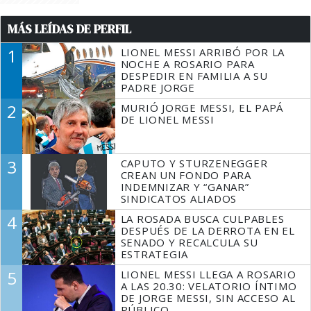
MÁS LEÍDAS DE PERFIL
1
LIONEL MESSI ARRIBÓ POR LA
NOCHE A ROSARIO PARA
DESPEDIR EN FAMILIA A SU
PADRE JORGE
2
MURIÓ JORGE MESSI, EL PAPÁ
DE LIONEL MESSI
3
CAPUTO Y STURZENEGGER
CREAN UN FONDO PARA
INDEMNIZAR Y “GANAR”
SINDICATOS ALIADOS
4
LA ROSADA BUSCA CULPABLES
DESPUÉS DE LA DERROTA EN EL
SENADO Y RECALCULA SU
ESTRATEGIA
5
LIONEL MESSI LLEGA A ROSARIO
A LAS 20.30: VELATORIO ÍNTIMO
DE JORGE MESSI, SIN ACCESO AL
PÚBLICO