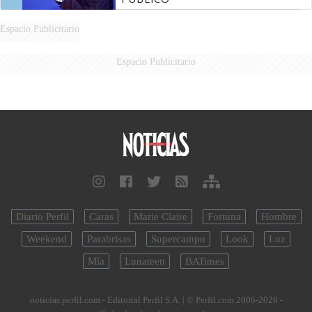
Espacio Publicitario
Espacio Publicitario
Diario Perfil
Caras
Marie Claire
Fortuna
Hombre
Weekend
Parabrisas
Supercampo
Look
Luz
Mía
Lunateen
BATimes
noticias.perfil.com - Editorial Perfil S.A.
| © Perfil.com 2006-2026 -