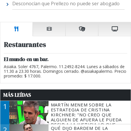
Desconocían que Prellezo no puede ser abogado
Restaurantes
El mundo en un bar.
Asiaka. Soler 4767, Palermo. 11.2492-8244. Lunes a sábados de
11.30 a 23.30 horas. Domingos cerrado. @asiakapalermo. Precio
promedio: $ 17.000.
MÁS LEÍDAS
1
MARTÍN MENEM SOBRE LA
ESTRATEGIA DE CRISTINA
KIRCHNER: "NO CREO QUE
ALGUIEN DE AFUERA LE PUEDA
DECIR A LA JUSTICIA LO QUE
2
QUÉ DIJO BARDEM DE LA
TIENE QUE HACER"