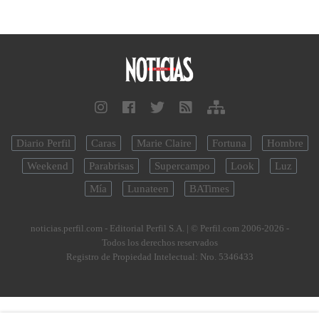
Diario Perfil
Caras
Marie Claire
Fortuna
Hombre
Weekend
Parabrisas
Supercampo
Look
Luz
Mía
Lunateen
BATimes
noticias.perfil.com - Editorial Perfil S.A.
| © Perfil.com 2006-2026 -
Todos los derechos reservados
Registro de Propiedad Intelectual: Nro. 5346433