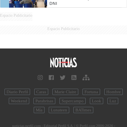
DNI
Espacio Publicitario
Espacio Publicitario
Diario Perfil
Caras
Marie Claire
Fortuna
Hombre
Weekend
Parabrisas
Supercampo
Look
Luz
Mía
Lunateen
BATimes
noticias.perfil.com - Editorial Perfil S.A.
| © Perfil.com 2006-2026 -