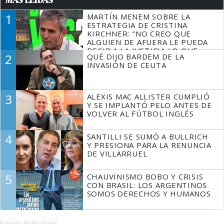
MÁS LEÍDAS
1
MARTÍN MENEM SOBRE LA
ESTRATEGIA DE CRISTINA
KIRCHNER: "NO CREO QUE
ALGUIEN DE AFUERA LE PUEDA
DECIR A LA JUSTICIA LO QUE
2
QUÉ DIJO BARDEM DE LA
TIENE QUE HACER"
INVASIÓN DE CEUTA
3
ALEXIS MAC ALLISTER CUMPLIÓ
Y SE IMPLANTÓ PELO ANTES DE
VOLVER AL FÚTBOL INGLÉS
4
SANTILLI SE SUMÓ A BULLRICH
Y PRESIONA PARA LA RENUNCIA
DE VILLARRUEL
5
CHAUVINISMO BOBO Y CRISIS
CON BRASIL: LOS ARGENTINOS
SOMOS DERECHOS Y HUMANOS
Espacio Publicitario