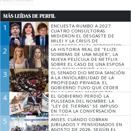
MÁS LEÍDAS DE PERFIL
1
ENCUESTA RUMBO A 2027:
CUATRO CONSULTORAS
MIDIERON EL DESGASTE DE
MILEI Y LA CRISIS DE
LIDERAZGO EN EL PERONISMO
2
LA HISTORIA REAL DE "ELIZE:
SOMBRAS DE UNA MUJER", LA
NUEVA PELÍCULA DE NETFLIX
SOBRE EL CASO DE UNA ESPOSA
QUE DESCUARTIZÓ A SU
3
EL SENADO DIO MEDIA SANCIÓN
MARIDO
A LA INVIOLABILIDAD DE LA
PROPIEDAD PRIVADA: EL
GOBIERNO TUVO QUE CEDER
EN LA LEY DEL MANEJO DEL
4
EL GOBIERNO PERDIÓ LA
FUEGO
PULSEADA DEL NOMBRE: LA
"LEY DE TIERRAS" SE IMPUSO
EN TODA LA CONVERSACIÓN
DIGITAL
5
ANSES: CUÁNDO COBRAN
JUBILADOS Y PENSIONADOS EN
AGOSTO DE 2026, SEGÚN EL