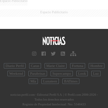
Espacio Publicitario
Espacio Publicitario
Diario Perfil
Caras
Marie Claire
Fortuna
Hombre
Weekend
Parabrisas
Supercampo
Look
Luz
Mía
Lunateen
BATimes
noticias.perfil.com - Editorial Perfil S.A.
| © Perfil.com 2006-2026 -
Todos los derechos reservados
Registro de Propiedad Intelectual: Nro. 5346433