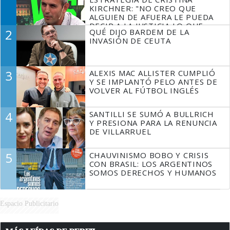
KIRCHNER: "NO CREO QUE
ALGUIEN DE AFUERA LE PUEDA
DECIR A LA JUSTICIA LO QUE
2
QUÉ DIJO BARDEM DE LA
TIENE QUE HACER"
INVASIÓN DE CEUTA
3
ALEXIS MAC ALLISTER CUMPLIÓ
Y SE IMPLANTÓ PELO ANTES DE
VOLVER AL FÚTBOL INGLÉS
4
SANTILLI SE SUMÓ A BULLRICH
Y PRESIONA PARA LA RENUNCIA
DE VILLARRUEL
5
CHAUVINISMO BOBO Y CRISIS
CON BRASIL: LOS ARGENTINOS
SOMOS DERECHOS Y HUMANOS
Espacio Publicitario