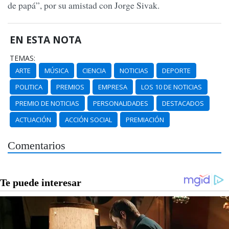
de papá”, por su amistad con Jorge Sivak.
EN ESTA NOTA
TEMAS:
ARTE
MÚSICA
CIENCIA
NOTICIAS
DEPORTE
POLITICA
PREMIOS
EMPRESA
LOS 10 DE NOTICIAS
PREMIO DE NOTICIAS
PERSONALIDADES
DESTACADOS
ACTUACIÓN
ACCIÓN SOCIAL
PREMIACIÓN
Comentarios