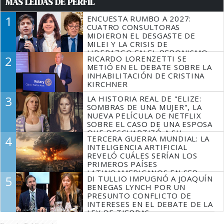
MÁS LEÍDAS DE PERFIL
1
ENCUESTA RUMBO A 2027:
CUATRO CONSULTORAS
MIDIERON EL DESGASTE DE
MILEI Y LA CRISIS DE
LIDERAZGO EN EL PERONISMO
2
RICARDO LORENZETTI SE
METIÓ EN EL DEBATE SOBRE LA
INHABILITACIÓN DE CRISTINA
KIRCHNER
3
LA HISTORIA REAL DE "ELIZE:
SOMBRAS DE UNA MUJER", LA
NUEVA PELÍCULA DE NETFLIX
SOBRE EL CASO DE UNA ESPOSA
QUE DESCUARTIZÓ A SU
4
TERCERA GUERRA MUNDIAL: LA
MARIDO
INTELIGENCIA ARTIFICIAL
REVELÓ CUÁLES SERÍAN LOS
PRIMEROS PAÍSES
LATINOAMERICANOS EN SER
5
DI TULLIO IMPUGNÓ A JOAQUÍN
DERROTADOS
BENEGAS LYNCH POR UN
PRESUNTO CONFLICTO DE
INTERESES EN EL DEBATE DE LA
LEY DE TIERRAS