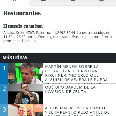
Restaurantes
El mundo en un bar.
Asiaka. Soler 4767, Palermo. 11.2492-8244. Lunes a sábados de
11.30 a 23.30 horas. Domingos cerrado. @asiakapalermo. Precio
promedio: $ 17.000.
MÁS LEÍDAS
1
MARTÍN MENEM SOBRE LA
ESTRATEGIA DE CRISTINA
KIRCHNER: "NO CREO QUE
ALGUIEN DE AFUERA LE PUEDA
DECIR A LA JUSTICIA LO QUE
2
QUÉ DIJO BARDEM DE LA
TIENE QUE HACER"
INVASIÓN DE CEUTA
3
ALEXIS MAC ALLISTER CUMPLIÓ
Y SE IMPLANTÓ PELO ANTES DE