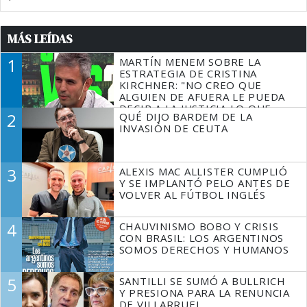
MÁS LEÍDAS
1
MARTÍN MENEM SOBRE LA
ESTRATEGIA DE CRISTINA
KIRCHNER: "NO CREO QUE
ALGUIEN DE AFUERA LE PUEDA
DECIR A LA JUSTICIA LO QUE
2
QUÉ DIJO BARDEM DE LA
TIENE QUE HACER"
INVASIÓN DE CEUTA
3
ALEXIS MAC ALLISTER CUMPLIÓ
Y SE IMPLANTÓ PELO ANTES DE
VOLVER AL FÚTBOL INGLÉS
4
CHAUVINISMO BOBO Y CRISIS
CON BRASIL: LOS ARGENTINOS
SOMOS DERECHOS Y HUMANOS
5
SANTILLI SE SUMÓ A BULLRICH
Y PRESIONA PARA LA RENUNCIA
DE VILLARRUEL