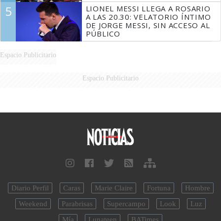
5
LIONEL MESSI LLEGA A ROSARIO
A LAS 20.30: VELATORIO ÍNTIMO
DE JORGE MESSI, SIN ACCESO AL
PÚBLICO
Espacio Publicitario
Espacio Publicitario
Diario Perfil
Caras
Marie Claire
Fortuna
Hombre
Weekend
Parabrisas
Supercampo
Look
Luz
Mía
Lunateen
BATimes