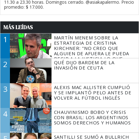
11.30 a 23.30 horas. Domingos cerrado. @asiakapalermo. Precio
promedio: $ 17.000.
MÁS LEÍDAS
1
MARTÍN MENEM SOBRE LA
ESTRATEGIA DE CRISTINA
KIRCHNER: "NO CREO QUE
ALGUIEN DE AFUERA LE PUEDA
DECIR A LA JUSTICIA LO QUE
2
QUÉ DIJO BARDEM DE LA
TIENE QUE HACER"
INVASIÓN DE CEUTA
3
ALEXIS MAC ALLISTER CUMPLIÓ
Y SE IMPLANTÓ PELO ANTES DE
VOLVER AL FÚTBOL INGLÉS
4
CHAUVINISMO BOBO Y CRISIS
CON BRASIL: LOS ARGENTINOS
SOMOS DERECHOS Y HUMANOS
5
SANTILLI SE SUMÓ A BULLRICH