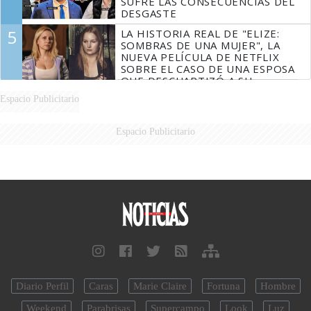
SUFRE LAS CONSECUENCIAS DEL
DESGASTE
5
LA HISTORIA REAL DE "ELIZE:
SOMBRAS DE UNA MUJER", LA
NUEVA PELÍCULA DE NETFLIX
SOBRE EL CASO DE UNA ESPOSA
QUE DESCUARTIZÓ A SU
MARIDO
Espacio Publicitario
Espacio Publicitario
Diario Perfil
Caras
Marie Claire
Fortuna
Hombre
Weekend
Parabrisas
Supercampo
Look
Luz