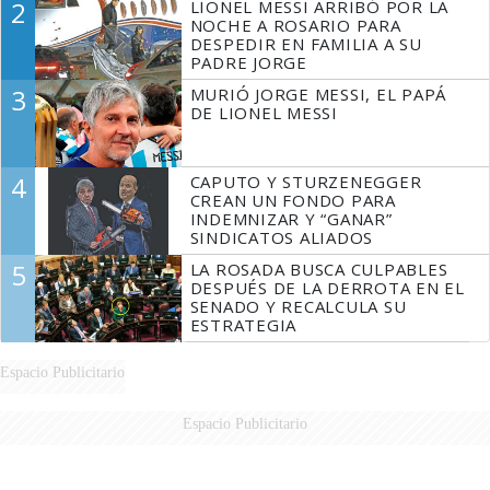
2
LIONEL MESSI ARRIBÓ POR LA
NOCHE A ROSARIO PARA
DESPEDIR EN FAMILIA A SU
PADRE JORGE
3
MURIÓ JORGE MESSI, EL PAPÁ
DE LIONEL MESSI
4
CAPUTO Y STURZENEGGER
CREAN UN FONDO PARA
INDEMNIZAR Y “GANAR”
SINDICATOS ALIADOS
5
LA ROSADA BUSCA CULPABLES
DESPUÉS DE LA DERROTA EN EL
SENADO Y RECALCULA SU
ESTRATEGIA
Espacio Publicitario
Espacio Publicitario