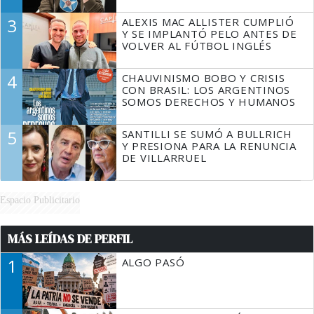
3
ALEXIS MAC ALLISTER CUMPLIÓ
Y SE IMPLANTÓ PELO ANTES DE
VOLVER AL FÚTBOL INGLÉS
4
CHAUVINISMO BOBO Y CRISIS
CON BRASIL: LOS ARGENTINOS
SOMOS DERECHOS Y HUMANOS
5
SANTILLI SE SUMÓ A BULLRICH
Y PRESIONA PARA LA RENUNCIA
DE VILLARRUEL
Espacio Publicitario
MÁS LEÍDAS DE PERFIL
1
ALGO PASÓ