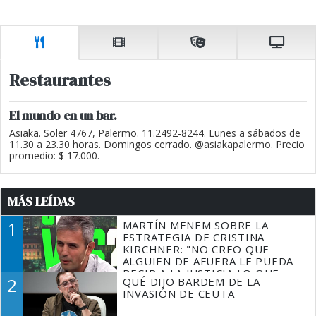
Restaurantes
El mundo en un bar.
Asiaka. Soler 4767, Palermo. 11.2492-8244. Lunes a sábados de
11.30 a 23.30 horas. Domingos cerrado. @asiakapalermo. Precio
promedio: $ 17.000.
MÁS LEÍDAS
1
MARTÍN MENEM SOBRE LA
ESTRATEGIA DE CRISTINA
KIRCHNER: "NO CREO QUE
ALGUIEN DE AFUERA LE PUEDA
DECIR A LA JUSTICIA LO QUE
2
QUÉ DIJO BARDEM DE LA
TIENE QUE HACER"
INVASIÓN DE CEUTA