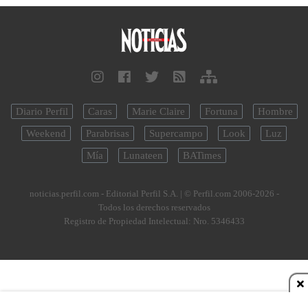
Diario Perfil
Caras
Marie Claire
Fortuna
Hombre
Weekend
Parabrisas
Supercampo
Look
Luz
Mía
Lunateen
BATimes
noticias.perfil.com - Editorial Perfil S.A.
| © Perfil.com 2006-2026 -
Todos los derechos reservados
Registro de Propiedad Intelectual: Nro. 5346433